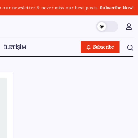
o our newsletter & never miss our best posts.
Subscribe Now!
İLETİŞİM
Subscribe
SON YAZILAR
İklim zirvesi de milyarlar yutacak