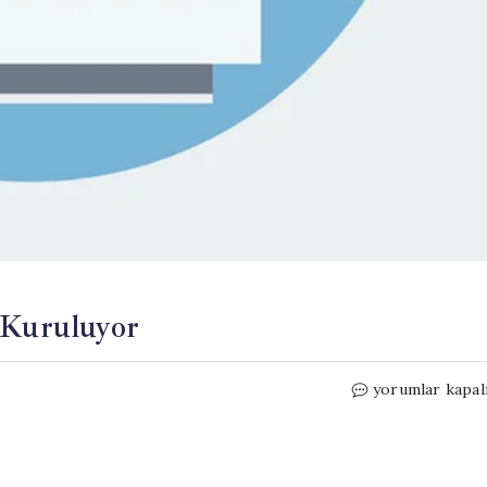
 Kuruluyor
Aizanoi’de
yorumlar kapal
Su
Sporları
Merkezi
Kuruluyor