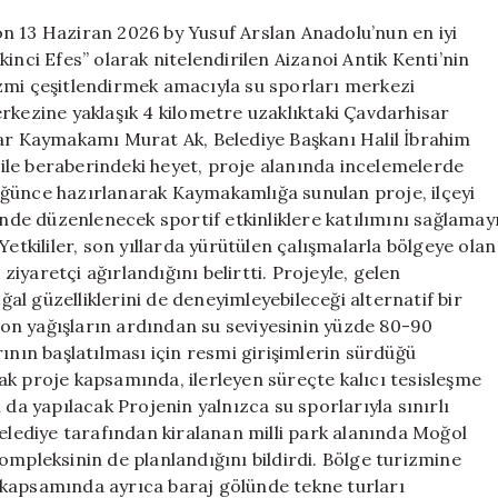
için
n 13 Haziran 2026 by Yusuf Arslan Anadolu’nun en iyi
inci Efes” olarak nitelendirilen Aizanoi Antik Kenti’nin
zmi çeşitlendirmek amacıyla su sporları merkezi
 merkezine yaklaşık 4 kilometre uzaklıktaki Çavdarhisar
sar Kaymakamı Murat Ak, Belediye Başkanı Halil İbrahim
ile beraberindeki heyet, proje alanında incelemelerde
üğünce hazırlanarak Kaymakamlığa sunulan proje, ilçeyi
ünde düzenlenecek sportif etkinliklere katılımını sağlamay
Yetkililer, son yıllarda yürütülen çalışmalarla bölgeye olan
 ziyaretçi ağırlandığını belirtti. Projeyle, gelen
oğal güzelliklerini de deneyimleyebileceği alternatif bir
on yağışların ardından su seviyesinin yüzde 80-90
ının başlatılması için resmi girişimlerin sürdüğü
acak proje kapsamında, ilerleyen süreçte kalıcı tesisleşme
 da yapılacak Projenin yalnızca su sporlarıyla sınırlı
belediye tarafından kiralanan milli park alanında Moğol
ompleksinin de planlandığını bildirdi. Bölge turizmine
 kapsamında ayrıca baraj gölünde tekne turları