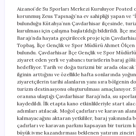
Aizanoi’de Su Sporları Merkezi Kuruluyor Posted o
korunmuş Zeus Tapınağı’na ev sahipliği yapan ve “İk
bulunduğu Kütahya’nın Çavdarhisar ilçesinde, turi
kurulması için çalışma başlatıldığı bildirildi. İlçe
Barajı’nda hayata geçirilecek proje için Çavdarhi
Topbaş, İlçe Gençlik ve Spor Müdürü Ahmet Ölçen 
bulundu. Çavdarhisar İlçe Gençlik ve Spor Müdürl
ziyaret eden yerli ve yabancı turistlerin baraj göl
hedefliyor. Tarih ve doğa turizmi bir arada olacak 
ilginin arttığını ve özellikle hafta sonlarında yoğun
ziyaretçilerin tarihi alanların yanı sıra bölgenin d
turizm destinasyonu oluşturulması amaçlanıyor. S
oranına ulaştığı Çavdarhisar Barajı’nda, su sporlar
kaydedildi. İlk etapta kano etkinlikleriyle start al
adımları atılacak. Moğol çadırları ve karavan alanı
kalmayacağını aktaran yetkililer, baraj yakınında 
çadırları ve karavan parkını kapsayan bir turizm k
büyük ivme kazandırması beklenen yatırım zinciri