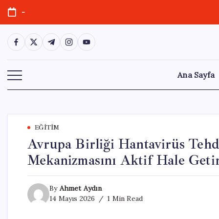
Skip
-
to
content
https://www.facebook.com/
https://twitter.com/
https://t.me/
https://www.instagram.com/
https://youtube.com/
Ana Sayfa
EĞITIM
Avrupa Birliği Hantavirüs Tehd
Mekanizmasını Aktif Hale Geti
By
Ahmet Aydın
14 Mayıs 2026
1 Min Read