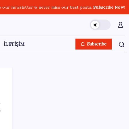
o our newsletter & never miss our best posts.
Subscribe Now!
İLETİŞİM
Subscribe
SON YAZILAR
ı
İklim zirvesi de milyarlar yutacak