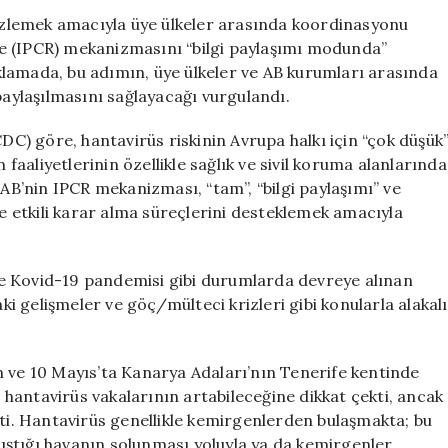
Karşı
ı izlemek amacıyla üye ülkeler arasında koordinasyonu
Kriz
e (IPCR) mekanizmasını “bilgi paylaşımı modunda”
Yönetim
lamada, bu adımın, üye ülkeler ve AB kurumları arasında
Mekanizmasını
e paylaşılmasını sağlayacağı vurgulandı.
Aktif
Hale
) göre, hantavirüs riskinin Avrupa halkı için “çok düşük
Getirdi
 faaliyetlerinin özellikle sağlık ve sivil koruma alanlarında
için
 AB’nin IPCR mekanizması, “tam”, “bilgi paylaşımı” ve
ve etkili karar alma süreçlerini desteklemek amacıyla
e Kovid-19 pandemisi gibi durumlarda devreye alınan
 gelişmeler ve göç/mülteci krizleri gibi konularla alakalı
n ve 10 Mayıs’ta Kanarya Adaları’nın Tenerife kentinde
hantavirüs vakalarının artabileceğine dikkat çekti, ancak
tti. Hantavirüs genellikle kemirgenlerden bulaşmakta; bu
arıştığı havanın solunması yoluyla ya da kemirgenler