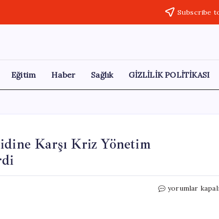
Subscribe t
Eğitim
Haber
Sağlık
GİZLİLİK POLİTİKASI
idine Karşı Kriz Yönetim
rdi
Avrupa
yorumlar kapal
Birliği
Hantavirüs
Tehdidine