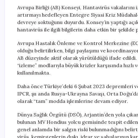
Avrupa Birliği (AB) Konseyi, Hantavirüs vakaların
artırmayı hedefleyen Entegre Siyasi Kriz Müdahal
devreye soktuğunu duyurdu. Konsey’in yaptığı açık
hantavirüs ile ilgili bilgilerin daha etkin bir şekild
Avrupa Hastalık Önleme ve Kontrol Merkezine (ECDC
olduğu belirtilirken, bilgi paylaşımı ve koordinasyon
AB düzeyinde aktif olarak yürütüldüğü ifade edildi.
“izleme” modlarıyla büyük krizler karşısında hızlı 
kullanılmakta.
Daha önce Türkiye’deki 6 Şubat 2023 depremleri v
IPCR, şu anda Rusya-Ukrayna Savaşı, Orta Doğu’daki
olarak “tam” modda işlemlerine devam ediyor.
Dünya Sağlık Örgütü (DSÖ), Arjantin’den yola çıka
bulunan MV Hondius yolcu gemisinde tespit edilen 
genel anlamda bir salgın riski bulunmadığını belir
virüs, kemirgenlerin dışkı, idrar ve salyalarının k