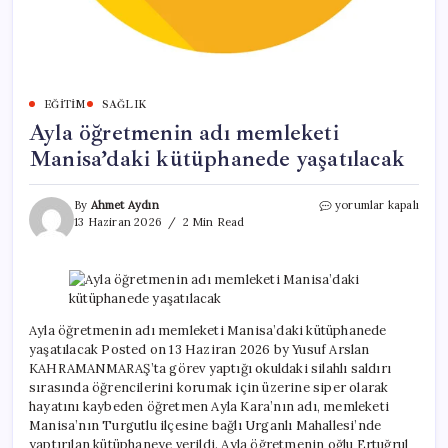
EĞITIM
SAĞLIK
Ayla öğretmenin adı memleketi
Manisa’daki kütüphanede yaşatılacak
Ayla
By
Ahmet Aydın
yorumlar kapalı
öğretmenin
13 Haziran 2026
2 Min Read
adı
memleketi
Manisa’daki
kütüphanede
yaşatılacak
için
Ayla öğretmenin adı memleketi Manisa’daki kütüphanede
yaşatılacak Posted on 13 Haziran 2026 by Yusuf Arslan
KAHRAMANMARAŞ’ta görev yaptığı okuldaki silahlı saldırı
sırasında öğrencilerini korumak için üzerine siper olarak
hayatını kaybeden öğretmen Ayla Kara’nın adı, memleketi
Manisa’nın Turgutlu ilçesine bağlı Urganlı Mahallesi’nde
yaptırılan kütüphaneye verildi. Ayla öğretmenin oğlu Ertuğrul