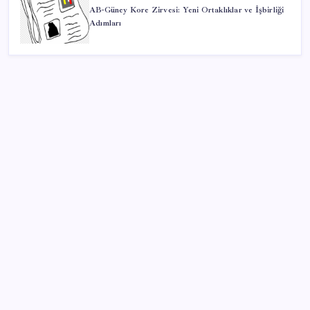
AB-Güney Kore Zirvesi: Yeni Ortaklıklar ve İşbirliği
Adımları
SON YAZILAR
İklim zirvesi de milyarlar yutacak
Bellek Pazarında Yeni Dönem: HP ve Asus Çinli
Tedarikçilere Geçiyor
Eskişehir’de 2 belediye başkanı YENİ Parti’ye geçti
ASELSAN, Avrupa’nın En Büyük Hava Savunma Tesisi