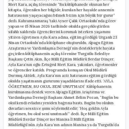
Mert Kara, açılış töreninde “Bu kütüphanede okunan her
kitapta, öğrenilen her bilgide, kurulan her hayalde annemin
hatırasının yaşayacağını bilmek bizim için büyük bir gurur”
dedi. Kahramanmaraş ‘taki Ayser Çalık Ortaokulu’nda görev
yapan ve 15 Nisan 2026 tarihinde okulda gerçekleştirilen
silahlı saldırıda öğrencilerini korumak isterken yaşamını
yitiren öğretmen Ayla Kara adına, eğitim gördüğü Urganlı 23
Nisan Ortaokulu’nda kütüphane oluşturuldu. Alpagu Eğitim
Araştırma ve Yardımlaşma Derneği’nin destekleriyle hayata
geçirilen kütüphanenin açılış törenine Turgutlu Belediye
Başkanı Çetin Akın, İlçe Milli Eğitim Müdürü Serdar Dinçer,
Ayla Kara’nın oğlu Ertuğrul Mert Kara, yakınları, öğretmenler
ve öğrenciler katıldı. Programda konuşan Okul Müdürü
Durmuş Aktürk, Ayla Kara’nın aziz hatırasını eğitim gördüğü
okulda yaşatmanın gururunu yaşadıklarını ifade etti. ‘AYLA
ÖĞRETMEN, BU OKUL SENİ UNUTMADI’ Kütüphanenin
kurulmasına destek veren Alpagu Eğitim Araştırma ve
Yardımlaşma Derneği Başkanı Ahmet Selim Pozan, “Bugün bu
okul kendi evladını yeniden bağrına bastı. Bugün bu okulun
duvarları sessizce şunu söylemektedir; ‘Hoş geldin Ayla
öğretmen, bu okul seni unutmadı’” dedi. İlçe Milli Eğitim
Müdürü Serdar Dinçer ise Manisa İl Milli Eğitim
Müdürlüğü’nün Ayla Kara’nın adının Manisa ya da Turgutlu’da