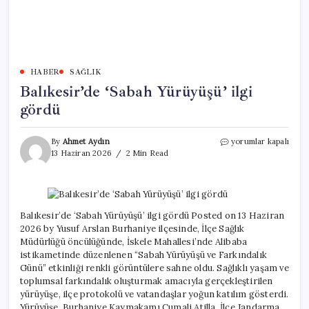
HABER
SAĞLIK
Balıkesir’de ‘Sabah Yürüyüşü’ ilgi
gördü
Balıkesir’de
By
Ahmet Aydın
yorumlar kapalı
‘Sabah
13 Haziran 2026
2 Min Read
Yürüyüşü’
ilgi
gördü
için
Balıkesir’de ‘Sabah Yürüyüşü’ ilgi gördü Posted on 13 Haziran
2026 by Yusuf Arslan Burhaniye ilçesinde, İlçe Sağlık
Müdürlüğü öncülüğünde, İskele Mahallesi’nde Alibaba
istikametinde düzenlenen “Sabah Yürüyüşü ve Farkındalık
Günü” etkinliği renkli görüntülere sahne oldu. Sağlıklı yaşam ve
toplumsal farkındalık oluşturmak amacıyla gerçekleştirilen
yürüyüşe, ilçe protokolü ve vatandaşlar yoğun katılım gösterdi.
Yürüyüşe, Burhaniye Kaymakamı Cumali Atilla, İlçe Jandarma