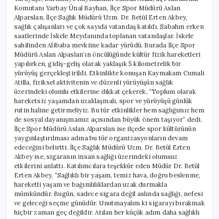
Komutanı Yarbay Ünal Bayhan, İlçe Spor Müdürü Aslan
Alparslan, İlçe Sağlık Müdürü Uzm. Dr. Betül Erten Akbey,
sağlık çalışanları ve çok sayıda vatandaş katıldı. Sabahın erken
saatlerinde İskele Meydanında toplanan vatandaşlar. İskele
sahilinden Alibaba mevkiine kadar yürüdü. Burada İlçe Spor
Müdürü Aslan Alpaslan’ın öncülüğünde kültür fizik hareketleri
yapılırken, gidiş-geliş olarak yaklaşık 5 kilometrelik bir
yürüyüş gerçekleştirildi. Etkinlikte konuşan Kaymakam Cumali
Atilla, fiziksel aktivitenin ve düzenli yürüyüşün sağlık
üzerindeki olumlu etkilerine dikkat çekerek, “Toplum olarak
hareketsiz yaşamdan uzaklaşmalı, spor ve yürüyüşü günlük
rutin haline getirmeliyiz. Bu tür etkinlikler hem sağlığımız hem
de sosyal dayanışmamız açısından büyük önem taşıyor” dedi.
İlçe Spor Müdürü Aslan Alparslan ise ilçede spor kültürünün
yaygınlaştırılması adına bu tür organizasyonların devam
edeceğini belirtti. İlçe Sağlık Müdürü Uzm. Dr. Betül Erten
Akbey ise, sigaranın insan sağlığı üzerindeki olumsuz
etkilerini anlattı. Katılımcılara teşekkür eden Müdür Dr. Betül
Erten Akbey, “Sağlıklı bir yaşam, temiz hava, doğru beslenme,
hareketli yaşam ve bağımlılıklardan uzak durmakla
mümkündür. Bugün, sadece sigara değil aslında sağlığı, nefesi
ve geleceği seçme günüdür. Unutmayalım ki sigarayı bırakmak
hiçbir zaman geç değildir. Atılan her küçük adım daha sağlıklı