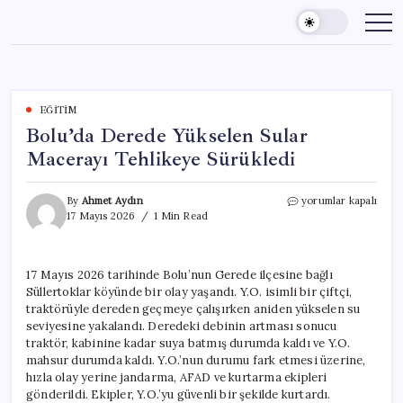
Skip
to
content
EĞITIM
Bolu’da Derede Yükselen Sular
Macerayı Tehlikeye Sürükledi
Bolu’da
By
Ahmet Aydın
yorumlar kapalı
Derede
17 Mayıs 2026
1 Min Read
Yükselen
Sular
Macerayı
17 Mayıs 2026 tarihinde Bolu’nun Gerede ilçesine bağlı
Tehlikeye
Süllertoklar köyünde bir olay yaşandı. Y.O. isimli bir çiftçi,
Sürükledi
için
traktörüyle dereden geçmeye çalışırken aniden yükselen su
seviyesine yakalandı. Deredeki debinin artması sonucu
traktör, kabinine kadar suya batmış durumda kaldı ve Y.O.
mahsur durumda kaldı. Y.O.’nun durumu fark etmesi üzerine,
hızla olay yerine jandarma, AFAD ve kurtarma ekipleri
gönderildi. Ekipler, Y.O.’yu güvenli bir şekilde kurtardı.