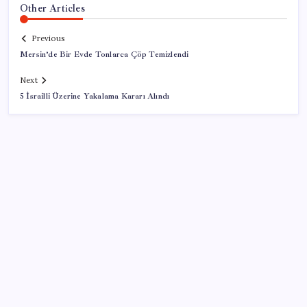
Other Articles
Previous
Mersin’de Bir Evde Tonlarca Çöp Temizlendi
Next
5 İsrailli Üzerine Yakalama Kararı Alındı
SON YAZILAR
İklim zirvesi de milyarlar yutacak
Bellek Pazarında Yeni Dönem: HP ve Asus Çinli