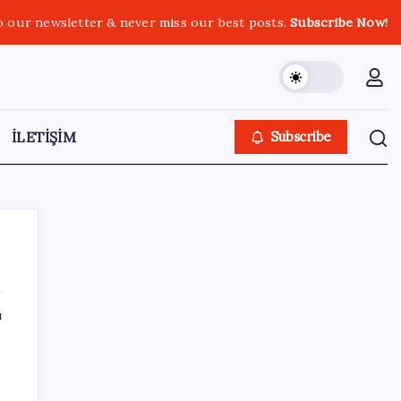
o our newsletter & never miss our best posts.
Subscribe Now!
İLETİŞİM
Subscribe
ı
SON YAZILAR
Eskişehir’de 2 belediye başkanı YENİ
Parti’ye geçti