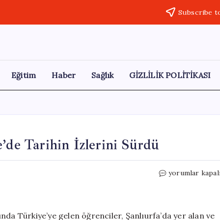
Subscribe t
Eğitim
Haber
Sağlık
GİZLİLİK POLİTİKASI
’de Tarihin İzlerini Sürdü
Çekyalı
yorumlar kapal
Öğrenciler,
Göbeklitepe’de
Tarihin
İzlerini
 Türkiye’ye gelen öğrenciler, Şanlıurfa’da yer alan ve