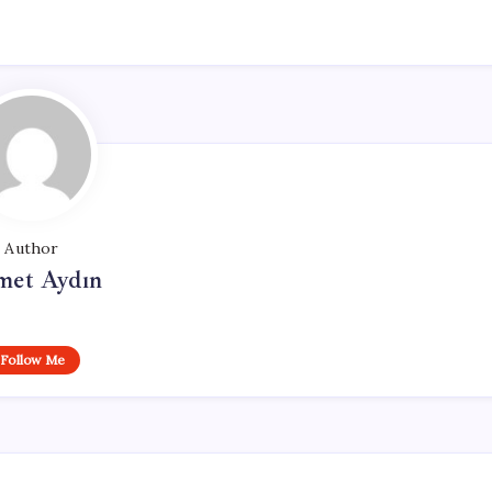
Author
et Aydın
Follow Me