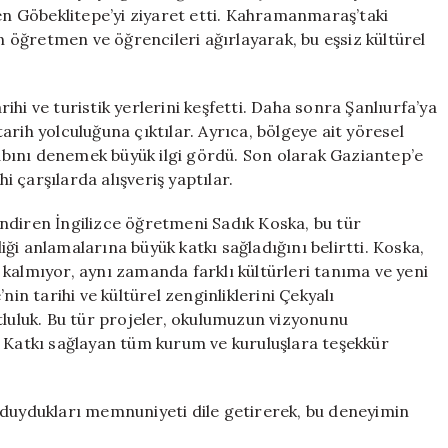
Sürdü
len Göbeklitepe’yi ziyaret etti. Kahramanmaraş’taki
için
öğretmen ve öğrencileri ağırlayarak, bu eşsiz kültürel
hi ve turistik yerlerini keşfetti. Daha sonra Şanlıurfa’ya
rih yolculuğuna çıktılar. Ayrıca, bölgeye ait yöresel
ebabını denemek büyük ilgi gördü. Son olarak Gaziantep’e
 çarşılarda alışveriş yaptılar.
ndiren İngilizce öğretmeni Sadık Koska, bu tür
liği anlamalarına büyük katkı sağladığını belirtti. Koska,
kalmıyor, aynı zamanda farklı kültürleri tanıma ve yeni
nin tarihi ve kültürel zenginliklerini Çekyalı
tluluk. Bu tür projeler, okulumuzun vizyonunu
. Katkı sağlayan tüm kurum ve kuruluşlara teşekkür
 duydukları memnuniyeti dile getirerek, bu deneyimin