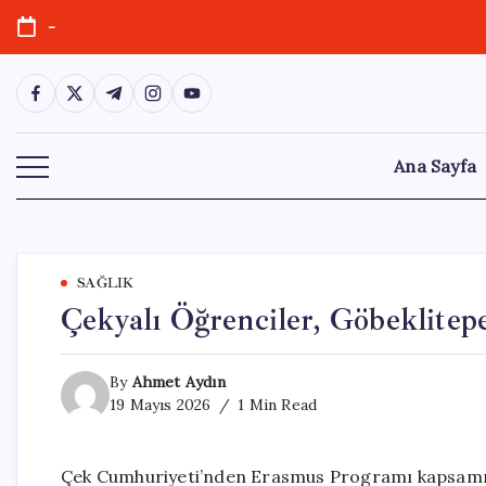
Skip
-
to
content
https://www.facebook.com/
https://twitter.com/
https://t.me/
https://www.instagram.com/
https://youtube.com/
Ana Sayfa
SAĞLIK
Çekyalı Öğrenciler, Göbeklitepe
By
Ahmet Aydın
19 Mayıs 2026
1 Min Read
Çek Cumhuriyeti’nden Erasmus Programı kapsamında