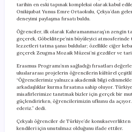
tarihin en eski tapınak kompleksi olarak kabul edi
Onikişubat Yunus Emre Ortaokulu, Çekya’dan gelen 
deneyimi paylaşma fırsatı buldu.
Öğrenciler, ilk olarak Kahramanmaraş’ın zengin tari
geçerek, Göbeklitepe’nin büyüleyici atmosferinde ta
lezzetleri tatma şansı buldular; özellikle ciğer k
geçerek Zeugma Mozaik Müzesi’ni gezdiler ve tarihi
Erasmus Programı’nın sağladığı fırsatları değerle
uluslararası projelerin öğrencilerin kültürel çeşitli
“Öğrencilerimiz yalnızca akademik bilgi edinmekle 
arkadaşlıklar kurma fırsatına sahip oluyor. Türkiye’
misafirlerimize tanıtmak bizler için gerçek bir mu
güçlendirirken, öğrencilerimizin ufkunu da açıyor
ederiz.” dedi.
Çekyalı öğrenciler de Türkiye’de konukseverlikten
kendileri için unutulmaz olduğunu ifade ettiler.