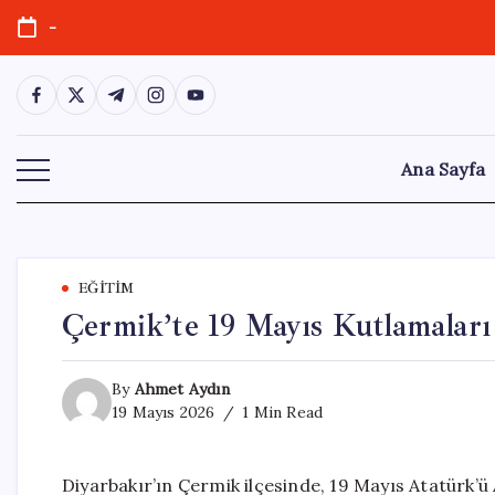
Skip
-
to
content
https://www.facebook.com/
https://twitter.com/
https://t.me/
https://www.instagram.com/
https://youtube.com/
Ana Sayfa
EĞITIM
Çermik’te 19 Mayıs Kutlamaları
By
Ahmet Aydın
19 Mayıs 2026
1 Min Read
Diyarbakır’ın Çermik ilçesinde, 19 Mayıs Atatürk’ü