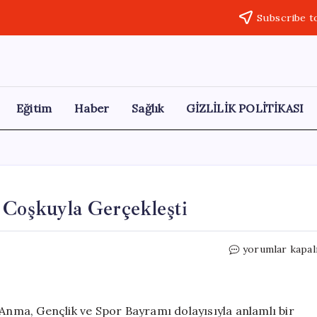
Subscribe t
Eğitim
Haber
Sağlık
GİZLİLİK POLİTİKASI
 Coşkuyla Gerçekleşti
Çermik’te
yorumlar kapal
19
Mayıs
Kutlamaları
Coşkuyla
 Anma, Gençlik ve Spor Bayramı dolayısıyla anlamlı bir