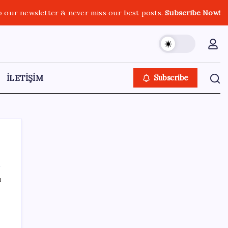
o our newsletter & never miss our best posts.
Subscribe Now!
İLETİŞİM
Subscribe
ı
SON YAZILAR
Android için iMessage Sunan Sunbird
Yeniden Yayında