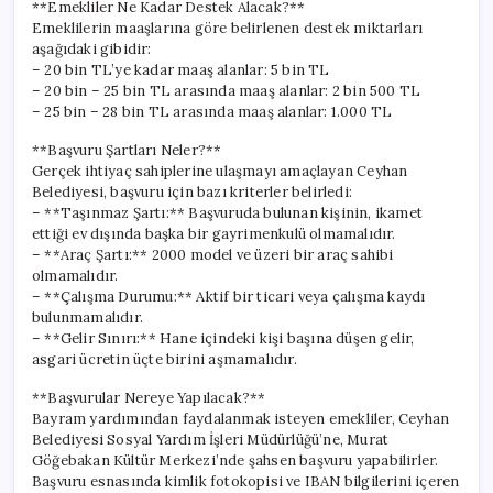
**Emekliler Ne Kadar Destek Alacak?**
Emeklilerin maaşlarına göre belirlenen destek miktarları
aşağıdaki gibidir:
– 20 bin TL’ye kadar maaş alanlar: 5 bin TL
– 20 bin – 25 bin TL arasında maaş alanlar: 2 bin 500 TL
– 25 bin – 28 bin TL arasında maaş alanlar: 1.000 TL
**Başvuru Şartları Neler?**
Gerçek ihtiyaç sahiplerine ulaşmayı amaçlayan Ceyhan
Belediyesi, başvuru için bazı kriterler belirledi:
– **Taşınmaz Şartı:** Başvuruda bulunan kişinin, ikamet
ettiği ev dışında başka bir gayrimenkulü olmamalıdır.
– **Araç Şartı:** 2000 model ve üzeri bir araç sahibi
olmamalıdır.
– **Çalışma Durumu:** Aktif bir ticari veya çalışma kaydı
bulunmamalıdır.
– **Gelir Sınırı:** Hane içindeki kişi başına düşen gelir,
asgari ücretin üçte birini aşmamalıdır.
**Başvurular Nereye Yapılacak?**
Bayram yardımından faydalanmak isteyen emekliler, Ceyhan
Belediyesi Sosyal Yardım İşleri Müdürlüğü’ne, Murat
Göğebakan Kültür Merkezi’nde şahsen başvuru yapabilirler.
Başvuru esnasında kimlik fotokopisi ve IBAN bilgilerini içeren