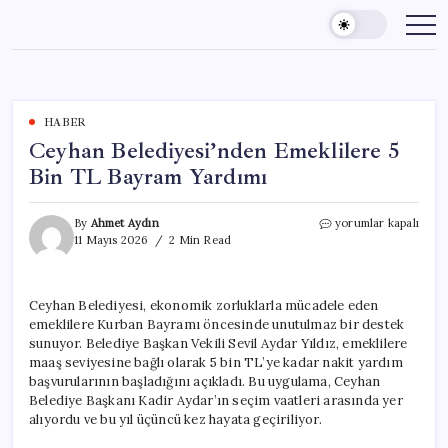
Skip
to
content
HABER
Ceyhan Belediyesi’nden Emeklilere 5
Bin TL Bayram Yardımı
Ceyhan
By
Ahmet Aydın
yorumlar kapalı
Belediyesi’nden
11 Mayıs 2026
2 Min Read
Emeklilere
5
Bin
Ceyhan Belediyesi, ekonomik zorluklarla mücadele eden
TL
emeklilere Kurban Bayramı öncesinde unutulmaz bir destek
Bayram
Yardımı
sunuyor. Belediye Başkan Vekili Sevil Aydar Yıldız, emeklilere
için
maaş seviyesine bağlı olarak 5 bin TL’ye kadar nakit yardım
başvurularının başladığını açıkladı. Bu uygulama, Ceyhan
Belediye Başkanı Kadir Aydar’ın seçim vaatleri arasında yer
alıyordu ve bu yıl üçüncü kez hayata geçiriliyor.