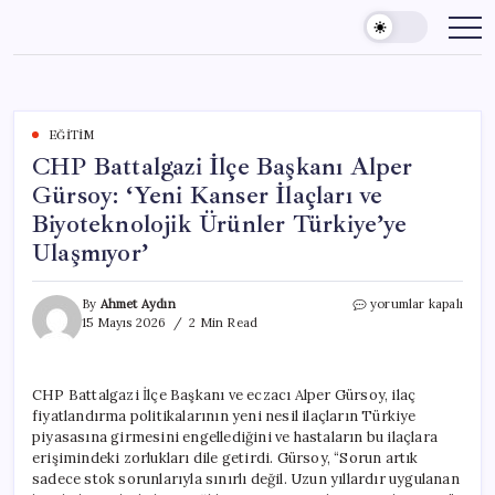
Skip
to
content
EĞITIM
CHP Battalgazi İlçe Başkanı Alper
Gürsoy: ‘Yeni Kanser İlaçları ve
Biyoteknolojik Ürünler Türkiye’ye
Ulaşmıyor’
CHP
By
Ahmet Aydın
yorumlar kapalı
Battalgazi
15 Mayıs 2026
2 Min Read
İlçe
Başkanı
Alper
CHP Battalgazi İlçe Başkanı ve eczacı Alper Gürsoy, ilaç
Gürsoy:
fiyatlandırma politikalarının yeni nesil ilaçların Türkiye
‘Yeni
Kanser
piyasasına girmesini engellediğini ve hastaların bu ilaçlara
İlaçları
erişimindeki zorlukları dile getirdi. Gürsoy, “Sorun artık
ve
sadece stok sorunlarıyla sınırlı değil. Uzun yıllardır uygulanan
Biyoteknolojik