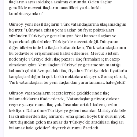
ilaçların sayısı oldukça azalmış durumda. Gelen ilaçlar
genellikle mevcut ilaçların muadilleri ya da farklı
kombinasyonları.”
Gürsoy, yeni nesil ilaçların Türk vatandaşlarına ulaşamadığını
belirtti: “Dünyada çıkan yeni ilaçlar, bu fiyat politikaları
yüzünden Türkiye’ye getirilmiyor. Yeni kanser ilaçları ve
biyoteknolojik ürünler Türkiye’de mevcut değil. Dünyanın
diğer ülkelerinde bu ilaçlar kullanılırken, Türk vatandaşlarının
bu tedavilere erişememesi kabul edilemez. Mevcut sistem
nedeniyle Türkiye’deki ilaç pazarı, ilaç firmaları için cazip
olmaktan çıktı. Yeni ilaçları Türkiye’ye getirmenin mantığı
kalmadı çünkü Avrupa’daki ilaç fiyatları Türkiye’deki fiyatlarla
karşılaştırıldığında çok farklı noktalara ulaşıyor. Sonuç olarak,
Türk vatandaşları bu yeni ilaçlardan yararlanamaz hale geldi.”
Gürsoy, vatandaşların reçeteleriyle geldiklerinde ilaç
bulamadıklarını ifade ederek, “Vatandaşlar geliyor, doktor
reçete yazıyor ama ilaç yok. İnsanlar artık bizden çözüm
bekliyor. Daha önce Türkiye’ye gelen insanlar, Malatya’da bile
farklı ülkelerden ilaç alırlardı. Ama şimdi böyle bir durum yok.
Yurt dışından gelen insanlar da Türkiye’de aradıkları ilaçları
bulamaz hale geldiler” diyerek durumu özetledi.