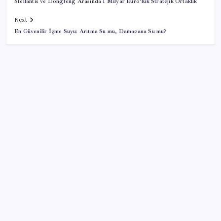
Stellantis ve Dongfeng Arasında 1 Milyar Euro’luk Stratejik Ortaklık
Next
En Güvenilir İçme Suyu: Arıtma Su mu, Damacana Su mu?
SON YAZILAR
Son 5 gün kaldı: Televizyon yayınları tamamen
değişecek
IBAN’la para gönderen herkesi ilgilendiriyor: Bu
hatayı yapan yandı, paranız anında uçuyor
İklim zirvesi de milyarlar yutacak