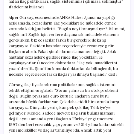
hatalı ilaç politikaları, sağlık sistemimizi çıkmaza sokmuştur”
Ürünler
ifadelerini kullandı.
Türkiye’ye
Ulaşmıyor’
Alper Gürsoy, eczanesinde ANKA Haber Ajansı’na yaptığı
için
açıklamada, eczacıların ilaç yoklukları ile mücadele etmek
zorunda kaldığını belirtti. “Bugün neyi konuşmalıyız? Bilim mi,
sağlık mı? Sağlık için verilere dayanarak mücadele etmemiz
gerekirken, biz eczacılar farklı bir gerçeklik ile karşı
karşıyayız. Eskiden hastalar reçeteleriyle eczaneye gelir,
ilaçlarını alırdı. Fakat şimdi durum tamamen değişti. Artık
hastalar eczanelere geldiklerinde ilaç yoklukları ile
karşılaşıyorlar. Önceden doktorlara, ‘ilaç yok, muadillerini
yazın’ derdik. Şimdi bu konuda doktorlar da bilinçlendi, bu
nedenle reçetelerde farklı ilaçlar yazılmaya başlandı” dedi.
Gürsoy, ilaç fiyatlandırma politikalarının sağlık sistemini
tehdit ettiğini vurguladı: “Sorun yalnızca bir stok problemi
değil. Bugün piyasada euro kuru ile ilaçların euro kuru
arasında büyük farklar var. Çok daha ciddi bir sorunla karşı
karşıyayız. Dünyada yeni çıkan pek çok ilaç Türkiye’ye
gelmiyor. Mesele, sadece mevcut ilaçların bulunamaması
değil; aynı zamanda yeni ilaçların Türkiye’ye girmemesi.
1997’den beri eczacılık yapıyorum ve 2014 yılına kadar sürekli
yeni moleküller ve ilaçlar tanıtılıyordu. Ancak artık yeni