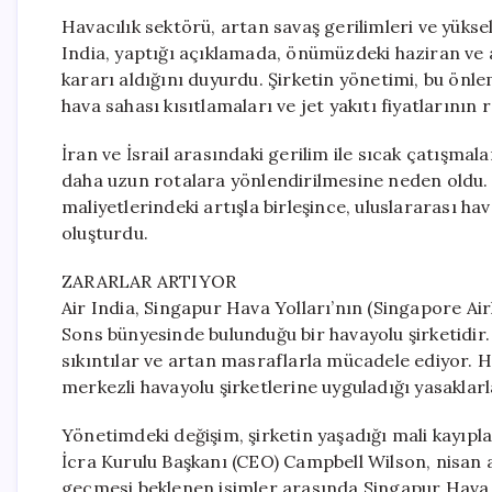
Havacılık sektörü, artan savaş gerilimleri ve yüksele
India, yaptığı açıklamada, önümüzdeki haziran ve 
kararı aldığını duyurdu. Şirketin yönetimi, bu önle
hava sahası kısıtlamaları ve jet yakıtı fiyatlarının
İran ve İsrail arasındaki gerilim ile sıcak çatışma
daha uzun rotalara yönlendirilmesine neden oldu. 
maliyetlerindeki artışla birleşince, uluslararası h
oluşturdu.
ZARARLAR ARTIYOR
Air India, Singapur Hava Yolları’nın (Singapore Air
Sons bünyesinde bulunduğu bir havayolu şirketidir
sıkıntılar ve artan masraflarla mücadele ediyor. Ha
merkezli havayolu şirketlerine uyguladığı yasaklar
Yönetimdeki değişim, şirketin yaşadığı mali kayıpl
İcra Kurulu Başkanı (CEO) Campbell Wilson, nisan a
geçmesi beklenen isimler arasında Singapur Hava Y