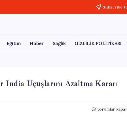
Subscribe t
Eğitim
Haber
Sağlık
GİZLİLİK POLİTİKASI
r India Uçuşlarını Azaltma Kararı
Ekonomik
yorumlar kapal
Kriz
Derinleşiyor:
Air