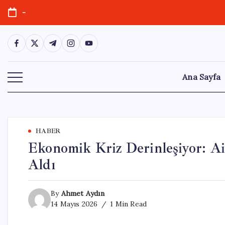
Skip
-
to
content
https://www.facebook.com/
https://twitter.com/
https://t.me/
https://www.instagram.com/
https://youtube.com/
Ana Sayfa
HABER
Ekonomik Kriz Derinleşiyor: Ai
Aldı
By
Ahmet Aydın
14 Mayıs 2026
1 Min Read