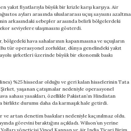
India
n yakıt fiyatlarıyla büyük bir krizle karşı karşıya. Air
Uçuşlarını
ağustos ayları arasında uluslararası uçuş sayısını azaltma
Azaltma
min arkasındaki sebepler arasında belirli bölgelerdeki
Kararı
 rekor seviyelere ulaşmasını gösterdi.
Aldı
için
lar, bölgedeki hava sahalarının kapanmasına ve uçuşların
Bu tür operasyonel zorluklar, dünya genelindeki yakıt
avayolu şirketleri üzerinde büyük bir ekonomik baskı
lines) %25 hissedar olduğu ve geri kalan hisselerinin Tata
. Şirket, yaşanan çatışmalar nedeniyle operasyonel
va sahası yasakları, özellikle Pakistan’ın Hindistan
la birlikte durumu daha da karmaşık hale getirdi.
ar ve artan denetim baskıları nedeniyle kaçınılmaz oldu.
yında görevini bıraktığını açıkladı. Wilson’un yerine
olları yöneticisi Vinod Kannan ve Air India Ticari Birim