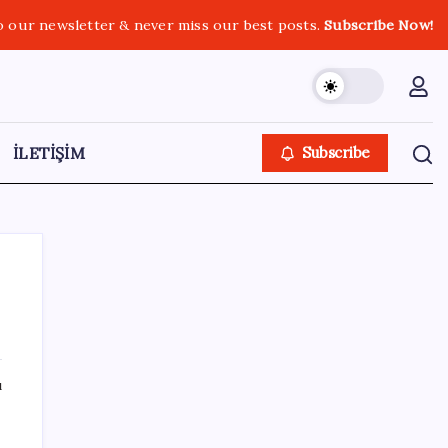
o our newsletter & never miss our best posts.
Subscribe Now!
İLETİŞİM
Subscribe
SON YAZILAR
ı
Ahmet Özer’den ‘çerçeve yasa’ yorumu: ‘Bu
düzenleme bir son değil, yeni bir