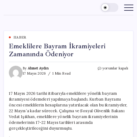
Skip
to
content
HABER
Emeklilere Bayram İkramiyeleri
Zamanında Ödeniyor
Emeklilere
By
Ahmet Aydın
yorumlar kapalı
Bayram
17 Mayıs 2026
1 Min Read
İkramiyeleri
Zamanında
Ödeniyor
17 Mayıs 2026 tarihi itibarıyla emeklilere yönelik bayram
için
ikramiyesi ödemeleri yapılmaya başlandı. Kurban Bayramı
öncesi emeklilerin hesaplarına yatırılacak olan bu ikramiyeler,
22 Mayıs’a kadar sürecek. Çalışma ve Sosyal Güvenlik Bakanı
Vedat Işıkhan, emeklilere yönelik bayram ikramiyelerinin
ödemelerinin 17-22 Mayıs tarihleri arasında
gerçekleştirileceğini duyurmuştu.