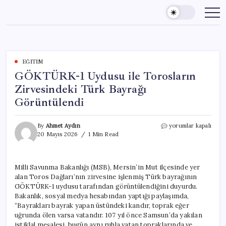
Skip
to
content
EĞITIM
GÖKTÜRK-1 Uydusu ile Torosların
Zirvesindeki Türk Bayrağı
Görüntülendi
GÖKTÜRK-
By
Ahmet Aydın
yorumlar kapalı
1
20 Mayıs 2026
1 Min Read
Uydusu
ile
Torosların
Milli Savunma Bakanlığı (MSB), Mersin’in Mut ilçesinde yer
Zirvesindeki
alan Toros Dağları’nın zirvesine işlenmiş Türk bayrağının
Türk
Bayrağı
GÖKTÜRK-1 uydusu tarafından görüntülendiğini duyurdu.
Görüntülendi
Bakanlık, sosyal medya hesabından yaptığı paylaşımda,
için
“Bayrakları bayrak yapan üstündeki kandır, toprak eğer
uğrunda ölen varsa vatandır. 107 yıl önce Samsun’da yakılan
istiklal meşalesi, bugün aynı ruhla vatan topraklarında ve