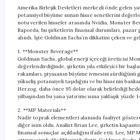
Amerika Birleşik Devletleri merkezli önde gelen y
potansiyel büyüme sunan hisse senetlerini değerlen
notu verilen hisseler arasında Nvidia, Monster B
Raporda, bu şirketlerin finansal durumları, pazar pa
alındı. İşte Goldman Sachs’ın dikkatini çeken ve 
1. **Monster Beverage**
Goldman Sachs, global enerji içeceği üreticisi M
değerlendirdiğinde, şirketin yıla etkileyici bir başl
rakamları, piyasanın büyüme ivmesini sürdüğünü g
yükseliş potansiyeli taşıdığını ve bu hissenin banka
Herzog, daha önce 95 dolar olarak belirlediği hedef 
yılbaşından bu yana yatırımcısına yaklaşık yüzde 14
2. **MP Materials**
Nadir toprak elementleri alanında faaliyet göster
diğer isim oldu. Analist Brian Lee, şirketin kapasi
finansal sonuçlar açıkladığını ifade etti. Lee, MP