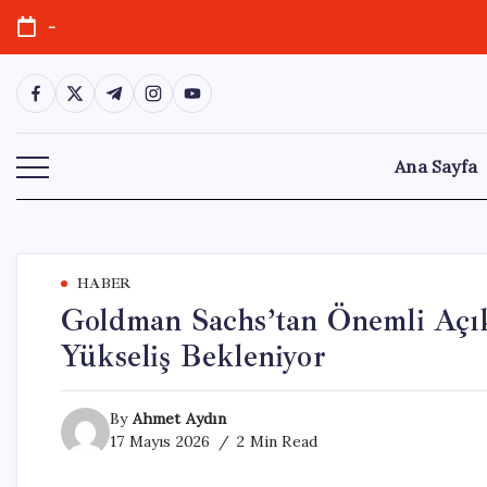
Skip
-
to
content
https://www.facebook.com/
https://twitter.com/
https://t.me/
https://www.instagram.com/
https://youtube.com/
Ana Sayfa
HABER
Goldman Sachs’tan Önemli Açık
Yükseliş Bekleniyor
By
Ahmet Aydın
17 Mayıs 2026
2 Min Read