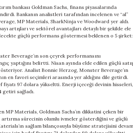
Bu
atırım bankası Goldman Sachs, finans piyasalarında
Şirketlerin
dirdi. Bankanın analistleri tarafından incelenen ve “al”
Hisselerinde
everage, MP Materials, SharkNinja ve Woodward yer aldı.
Yükseliş
yı artışları ve sektörel avantajları detaylı bir şekilde ele
Bekleniyor
gelecekte güçlü performans göstermesi beklenen o 5 şirket:
için
onster Beverage’ın son çeyrek performansını
angıç yaptığını belirtti. Nisan ayında elde edilen güçlü satı
österiyor. Analist Bonnie Herzog, Monster Beverage’ın
nın en favori seçimleri arasında yer aldığını dile getirdi.
fiyatı 97 dolara yükseltti. Enerji içeceği devinin hisseleri
 getiri sağladı.
en MP Materials, Goldman Sachs’ın dikkatini çeken bir
te artırma sürecinin olumlu ivmeler gösterdiğini ve güçlü
 Materials’ın sağlam bilançosuyla büyüme stratejisini deva