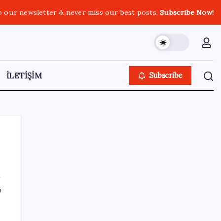
o our newsletter & never miss our best posts.
Subscribe Now!
İLETİŞİM
Subscribe
SON YAZILAR
ı
Ahmet Özer’den ‘çerçeve yasa’ yorumu: ‘Bu
düzenleme bir son değil, yeni bir