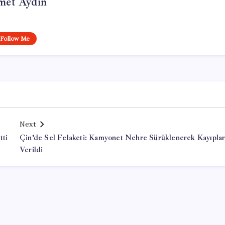
et Aydın
Follow Me
Next
tti
Çin’de Sel Felaketi: Kamyonet Nehre Sürüklenerek Kayıpla
Verildi