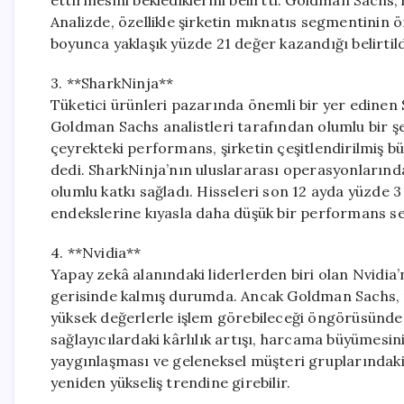
ettirmesini beklediklerini belirtti. Goldman Sachs, 
Analizde, özellikle şirketin mıknatıs segmentinin 
boyunca yaklaşık yüzde 21 değer kazandığı belirtild
3. **SharkNinja**
Tüketici ürünleri pazarında önemli bir yer edinen
Goldman Sachs analistleri tarafından olumlu bir şe
çeyrekteki performans, şirketin çeşitlendirilmiş b
dedi. SharkNinja’nın uluslararası operasyonlarınd
olumlu katkı sağladı. Hisseleri son 12 ayda yüzde 3
endekslerine kıyasla daha düşük bir performans se
4. **Nvidia**
Yapay zekâ alanındaki liderlerden biri olan Nvidia’
gerisinde kalmış durumda. Ancak Goldman Sachs, 
yüksek değerlerle işlem görebileceği öngörüsünde 
sağlayıcılardaki kârlılık artışı, harcama büyümesi
yaygınlaşması ve geleneksel müşteri gruplarındaki
yeniden yükseliş trendine girebilir.