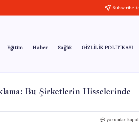
Subscribe t
Eğitim
Haber
Sağlık
GİZLİLİK POLİTİKASI
lama: Bu Şirketlerin Hisselerinde
Goldman
yorumlar kapal
Sachs’tan
Önemli
Açıklama: