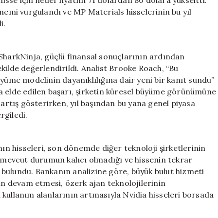
hisse için hedef fiyatını 71 dolardan 80 dolara yükseltti.
önemi vurgulandı ve MP Materials hisselerinin bu yıl
i.
 SharkNinja, güçlü finansal sonuçlarının ardından
kilde değerlendirildi. Analist Brooke Roach, “Bu
üyüme modelinin dayanıklılığına dair yeni bir kanıt sundu”
a elde edilen başarı, şirketin küresel büyüme görünümüne
 artış gösterirken, yıl başından bu yana genel piyasa
rgiledi.
nın hisseleri, son dönemde diğer teknoloji şirketlerinin
mevcut durumun kalıcı olmadığı ve hissenin tekrar
bulundu. Bankanın analizine göre, büyük bulut hizmeti
nin devam etmesi, özerk ajan teknolojilerinin
 kullanım alanlarının artmasıyla Nvidia hisseleri borsada