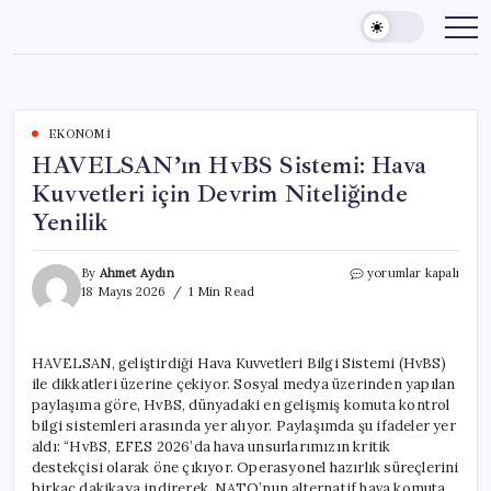
Skip
to
content
EKONOMI
HAVELSAN’ın HvBS Sistemi: Hava
Kuvvetleri için Devrim Niteliğinde
Yenilik
HAVELSAN’ın
By
Ahmet Aydın
yorumlar kapalı
HvBS
18 Mayıs 2026
1 Min Read
Sistemi:
Hava
Kuvvetleri
HAVELSAN, geliştirdiği Hava Kuvvetleri Bilgi Sistemi (HvBS)
için
ile dikkatleri üzerine çekiyor. Sosyal medya üzerinden yapılan
Devrim
Niteliğinde
paylaşıma göre, HvBS, dünyadaki en gelişmiş komuta kontrol
Yenilik
bilgi sistemleri arasında yer alıyor. Paylaşımda şu ifadeler yer
için
aldı: “HvBS, EFES 2026’da hava unsurlarımızın kritik
destekçisi olarak öne çıkıyor. Operasyonel hazırlık süreçlerini
birkaç dakikaya indirerek, NATO’nun alternatif hava komuta