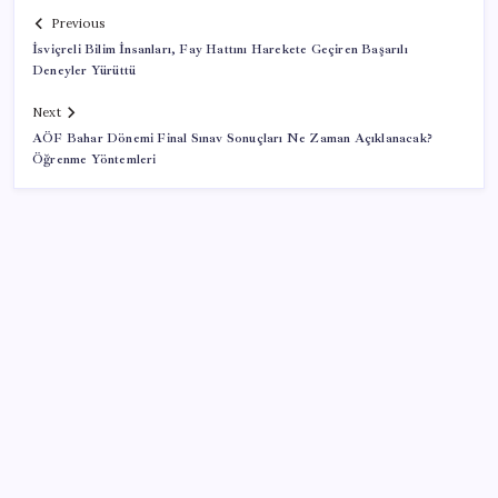
Previous
İsviçreli Bilim İnsanları, Fay Hattını Harekete Geçiren Başarılı
Deneyler Yürüttü
Next
AÖF Bahar Dönemi Final Sınav Sonuçları Ne Zaman Açıklanacak?
Öğrenme Yöntemleri
SON YAZILAR
İklim zirvesi de milyarlar yutacak
Bellek Pazarında Yeni Dönem: HP ve Asus Çinli