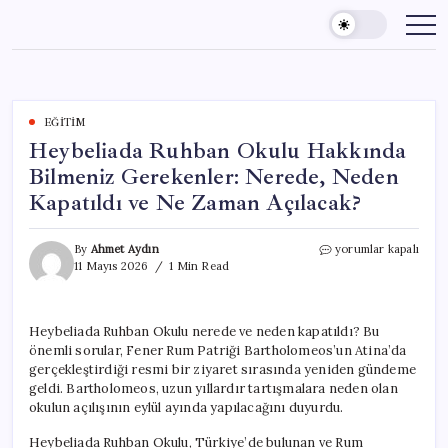
Skip
to
content
EĞITIM
Heybeliada Ruhban Okulu Hakkında
Bilmeniz Gerekenler: Nerede, Neden
Kapatıldı ve Ne Zaman Açılacak?
Heybeliada
By
Ahmet Aydın
yorumlar kapalı
Ruhban
11 Mayıs 2026
1 Min Read
Okulu
Hakkında
Bilmeniz
Heybeliada Ruhban Okulu nerede ve neden kapatıldı? Bu
Gerekenler:
önemli sorular, Fener Rum Patriği Bartholomeos’un Atina’da
Nerede,
Neden
gerçekleştirdiği resmi bir ziyaret sırasında yeniden gündeme
Kapatıldı
geldi. Bartholomeos, uzun yıllardır tartışmalara neden olan
ve
okulun açılışının eylül ayında yapılacağını duyurdu.
Ne
Zaman
Heybeliada Ruhban Okulu, Türkiye’de bulunan ve Rum