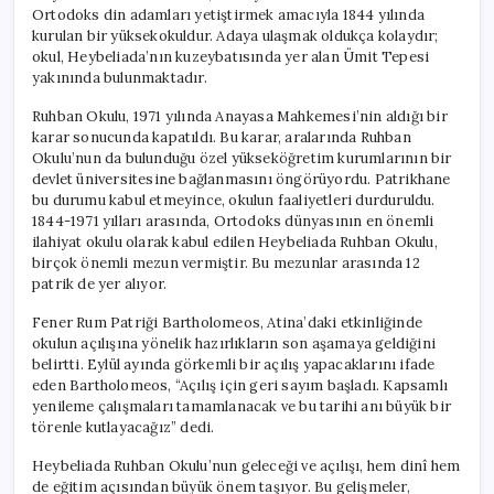
Açılacak?
Ortodoks din adamları yetiştirmek amacıyla 1844 yılında
için
kurulan bir yüksekokuldur. Adaya ulaşmak oldukça kolaydır;
okul, Heybeliada’nın kuzeybatısında yer alan Ümit Tepesi
yakınında bulunmaktadır.
Ruhban Okulu, 1971 yılında Anayasa Mahkemesi’nin aldığı bir
karar sonucunda kapatıldı. Bu karar, aralarında Ruhban
Okulu’nun da bulunduğu özel yükseköğretim kurumlarının bir
devlet üniversitesine bağlanmasını öngörüyordu. Patrikhane
bu durumu kabul etmeyince, okulun faaliyetleri durduruldu.
1844-1971 yılları arasında, Ortodoks dünyasının en önemli
ilahiyat okulu olarak kabul edilen Heybeliada Ruhban Okulu,
birçok önemli mezun vermiştir. Bu mezunlar arasında 12
patrik de yer alıyor.
Fener Rum Patriği Bartholomeos, Atina’daki etkinliğinde
okulun açılışına yönelik hazırlıkların son aşamaya geldiğini
belirtti. Eylül ayında görkemli bir açılış yapacaklarını ifade
eden Bartholomeos, “Açılış için geri sayım başladı. Kapsamlı
yenileme çalışmaları tamamlanacak ve bu tarihi anı büyük bir
törenle kutlayacağız” dedi.
Heybeliada Ruhban Okulu’nun geleceği ve açılışı, hem dinî hem
de eğitim açısından büyük önem taşıyor. Bu gelişmeler,