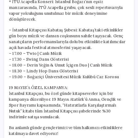
* İTÜ Acapella Konseri: İstanbul Boğazı’nın eşsiz
manzarasında, İTÜ Acapella grubu, çok sesli repertuvarıyla
vapur yolculuğunu unutulmaz bir müzik deneyimine
dönüştürecek.
– İstanbul Kitapçısı Kabataş Şubesi: Kabataş’taki etkinlikler
gün boyu müzik ve dansın coşkusunu sahile taşıyacak. Genç
sanatçıların performanslarıyla dolu bu etkinlikte katılımcılar
açık havada festival atmosferini yaşayacak.
– 17.00 – Twio | Canlı Müzik
– 17.30 – Swing Dans Gösterisi
– 18.00 – Derin Yeğin & Umut İçigen Duo | Canlı Müzik
– 18.30 – Lindy Hop Dans Gösterisi
– 19.00 – Boğaziçi Üniversitesi Müzik Kulübü Caz Korosu
19 MAYIS’A ÖZEL KAMPANYA:
İstanbul Kitapçısı, bu özel günde kitapseverler için bir
kampanya düzenliyor. 19 Mayıs Atatürk’ü Anma, Gençlik ve
Spor Bayramı kapsamında, “Hatıratlarla Karşılaştırmalı
Nutuk” kitabı tüm İstanbul Kitapçısı şubelerinde %30
indirimle satışa sunulacak.
Bu anlamlı günde gençlerimizi ve tüm halkımızı etkinliklere
katılmaya davet ediyoruz!