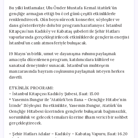
Bu yılki kutlamalar, Ulu Önder Mustafa Kemal Atatürk’ün
gençliğe armağan ettiği bu özel günü çeşitli etkinliklerle
renklendirecek. Gün boyu sürecek konserler, söyleşiler ve
dans gösterileriyle dolu bir program hazırlanıyor. İstanbul
Kitapçısı’nın Kadıköy ve Kabataş şubeleri ile Şehir Hatları
vapurlarında gerçekleştirilecek etkinliklerde gençlerin enerjisi
İstanbul’un canlı atmosferiyle buluşacak.
19 Mayıs’ın birlik, umut ve dayanışma ruhunu paylaşmak
amacıyla düzenlenen program, katılımcılara kültürel ve
sanatsal deneyimler sunacak. İstanbul’un muhteşem
manzarasında bayram coşkusunu paylaşmak isteyen herkes
davetli.
ETKİNLİK PROGRAMI:
– İstanbul Kitapçısı Kadıköy Şubesi, Saat: 15.00
* Yasemin Sungur ile “Atatürk’ten Sana – Gençliğe Hitabe’nin
İzinde” Söyleşisi: Bu etkinlikte, Yasemin Sungur, Atatürk’ün
Gençliğe Hitabesi üzerinden gençlerle buluşarak bağımsızlık,
sorumluluk ve gelecek temaları üzerine ilham verici bir sohbet
gerçekleştirecek.
– Şehir Hatları Adalar – Kadıköy – Kabataş Vapuru, Saat: 16.20