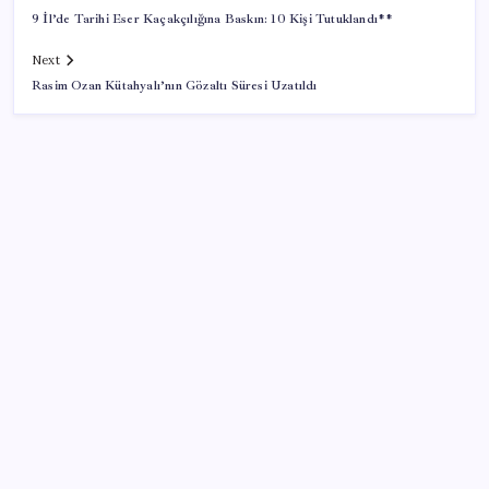
9 İl’de Tarihi Eser Kaçakçılığına Baskın: 10 Kişi Tutuklandı**
Next
Rasim Ozan Kütahyalı’nın Gözaltı Süresi Uzatıldı
SON YAZILAR
Ahmet Özer’den ‘çerçeve yasa’ yorumu: ‘Bu
düzenleme bir son değil, yeni bir başlangıçtır’
Android için iMessage Sunan Sunbird Yeniden
Yayında