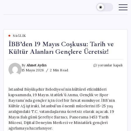
Skip
to
content
SAĞLIK
İBB’den 19 Mayıs Coşkusu: Tarih ve
Kültür Alanları Gençlere Ücretsiz!
İBB’den
By
Ahmet Aydın
yorumlar kapalı
19
15 Mayıs 2026
2 Min Read
Mayıs
Coşkusu:
Tarih
İstanbul Büyükşehir Belediyesi’nin kültürel etkinlikleri
ve
kapsamında, 19 Mayıs Atatürk’ü Anma, Gençlik ve Spor
Kültür
Alanları
Bayramı’nda gençler için özel bir fırsat sunuluyor. İBB’nin
Gençlere
Kültür AŞ iştiraki, İstanbul’un önemli müzelerini 15-25 yaş
Ücretsiz!
aralığındaki T.C. vatandaşlarına ücretsiz olarak açacak. 19
için
Mayıs Salı günü Şerefiye Sarnıcı, Panorama 1453 Tarih
Müzesi, Dijital Deneyim Merkezi ve Miniatürk gençleri
ağırlamaya hazırlanıyor.