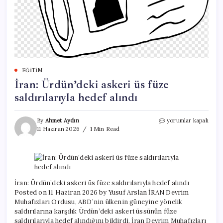
EĞITIM
İran: Ürdün’deki askeri üs füze
saldırılarıyla hedef alındı
İran:
By
Ahmet Aydın
yorumlar kapalı
Ürdün’deki
11 Haziran 2026
1 Min Read
askeri
üs
füze
saldırılarıyla
hedef
alındı
İran: Ürdün’deki askeri üs füze saldırılarıyla hedef alındı
için
Posted on 11 Haziran 2026 by Yusuf Arslan İRAN Devrim
Muhafızları Ordusu, ABD’nin ülkenin güneyine yönelik
saldırılarına karşılık Ürdün’deki askeri üssünün füze
saldırılarıyla hedef alındığını bildirdi. İran Devrim Muhafızları