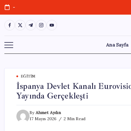
Skip
-
to
content
https://www.facebook.com/
https://twitter.com/
https://t.me/
https://www.instagram.com/
https://youtube.com/
Ana Sayfa
EĞITIM
İspanya Devlet Kanalı Eurovisio
Yayında Gerçekleşti
By
Ahmet Aydın
17 Mayıs 2026
2 Min Read