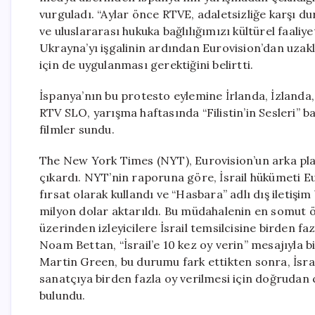
vurguladı. “Aylar önce RTVE, adaletsizliğe karşı du
ve uluslararası hukuka bağlılığımızı kültürel faaliy
Ukrayna’yı işgalinin ardından Eurovision’dan uzakla
için de uygulanması gerektiğini belirtti.
İspanya’nın bu protesto eylemine İrlanda, İzlanda,
RTV SLO, yarışma haftasında “Filistin’in Sesleri” baş
filmler sundu.
The New York Times (NYT), Eurovision’un arka plan
çıkardı. NYT’nin raporuna göre, İsrail hükümeti Eur
fırsat olarak kullandı ve “Hasbara” adlı dış iletişi
milyon dolar aktarıldı. Bu müdahalenin en somut ö
üzerinden izleyicilere İsrail temsilcisine birden fa
Noam Bettan, “İsrail’e 10 kez oy verin” mesajıyla 
Martin Green, bu durumu fark ettikten sonra, İsrail
sanatçıya birden fazla oy verilmesi için doğrudan
bulundu.