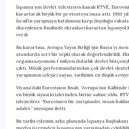
İspanya’nın devlet televizyon kanalı RTVE, Eurovisi
karartarak büyük bir protestoya imza attı. 1961 yı
İsrail’in yarışmaya katılımına karşı duyduğu rahat
düzenlenen finalinde ekranları karartan İspanyol 
verdi.
Bu karartma, Avrupa Yayın Birliği’nin Rusya’yı men 
standarda sert bir tepki olarak değerlendirildi. Ekr
organizasyonunu 1 milyon dolarlık devlet bütçesiyl
çıktı. Müzik performanslarından çok devlet destek
yarışmanın izleyici sayısı, tarihinin en düşük seviye
Viyana’daki Eurovision finali, “Avrupa’nın Kalbinde 
en büyük siyasi krizlerinden birine sahne oldu. RTV
izleyicilere “Eurovision bir yarışmadır, insan hakları
adalet.” mesajını iletti.
Bu tarihi eylemin arka planında İspanya Başbakanı 
medya üzerinden İspanya’nın yarışmadan çekildiğin