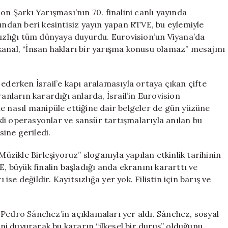
Kararttı:
on Şarkı Yarışması’nın 70. finalini canlı yayında
İsrail
lından beri kesintisiz yayın yapan RTVE, bu eylemiyle
Protestosu
sızlığı tüm dünyaya duyurdu. Eurovision’un Viyana’da
Canlı
kanal, “İnsan hakları bir yarışma konusu olamaz” mesajını
Yayında
Gerçekleşti
için
ederken İsrail’e kapı aralamasıyla ortaya çıkan çifte
anların karardığı anlarda, İsrail’in Eurovision
e nasıl manipüle ettiğine dair belgeler de gün yüzüne
li operasyonlar ve sansür tartışmalarıyla anılan bu
sine geriledi.
Müzikle Birleşiyoruz” sloganıyla yapılan etkinlik tarihinin
E, büyük finalin başladığı anda ekranını kararttı ve
 ise değildir. Kayıtsızlığa yer yok. Filistin için barış ve
Pedro Sánchez’in açıklamaları yer aldı. Sánchez, sosyal
i duyurarak bu kararın “ilkesel bir duruş” olduğunu