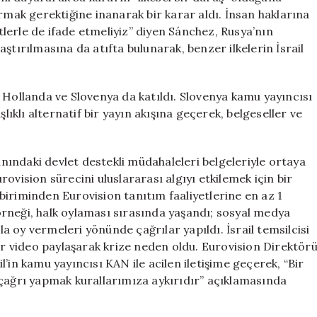
rmak gerektiğine inanarak bir karar aldı. İnsan haklarına
etlerle de ifade etmeliyiz” diyen Sánchez, Rusya’nın
ştırılmasına da atıfta bulunarak, benzer ilkelerin İsrail
 Hollanda ve Slovenya da katıldı. Slovenya kamu yayıncısı
lıklı alternatif bir yayın akışına geçerek, belgeseller ve
ındaki devlet destekli müdahaleleri belgeleriyle ortaya
ovision sürecini uluslararası algıyı etkilemek için bir
m biriminden Eurovision tanıtım faaliyetlerine en az 1
rneği, halk oylaması sırasında yaşandı; sosyal medya
zla oy vermeleri yönünde çağrılar yapıldı. İsrail temsilcisi
bir video paylaşarak krize neden oldu. Eurovision Direktör
’in kamu yayıncısı KAN ile acilen iletişime geçerek, “Bir
 çağrı yapmak kurallarımıza aykırıdır” açıklamasında