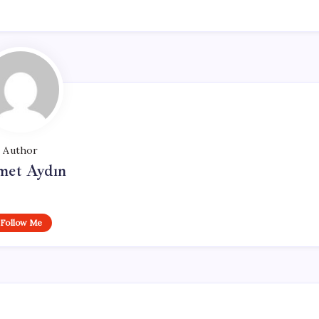
Author
et Aydın
Follow Me