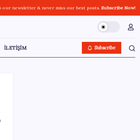
o our newsletter & never miss our best posts.
Subscribe Now!
İLETİŞİM
Subscribe
ı
SON YAZILAR
ı
2026 AGS sonuçları açıklandı mı? AGS
sonuçları nasıl ve nereden öğrenilir?