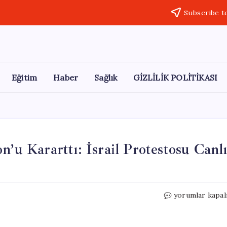
Subscribe t
Eğitim
Haber
Sağlık
GİZLİLİK POLİTİKASI
n’u Kararttı: İsrail Protestosu Canl
İspanya
yorumlar kapal
Devlet
Kanalı
Eurovision’u