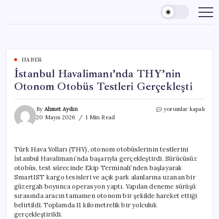
Skip
to
content
HABER
İstanbul Havalimanı’nda THY’nin
Otonom Otobüs Testleri Gerçekleşti
İstanbul
By
Ahmet Aydın
yorumlar kapalı
Havalimanı’nda
20 Mayıs 2026
1 Min Read
THY’nin
Otonom
Otobüs
Türk Hava Yolları (THY), otonom otobüslerinin testlerini
Testleri
İstanbul Havalimanı’nda başarıyla gerçekleştirdi. Sürücüsüz
Gerçekleşti
için
otobüs, test sürecinde Ekip Terminali’nden başlayarak
SmartIST kargo tesisleri ve açık park alanlarına uzanan bir
güzergah boyunca operasyon yaptı. Yapılan deneme sürüşü
sırasında aracın tamamen otonom bir şekilde hareket ettiği
belirtildi. Toplamda 11 kilometrelik bir yolculuk
gerçekleştirildi.