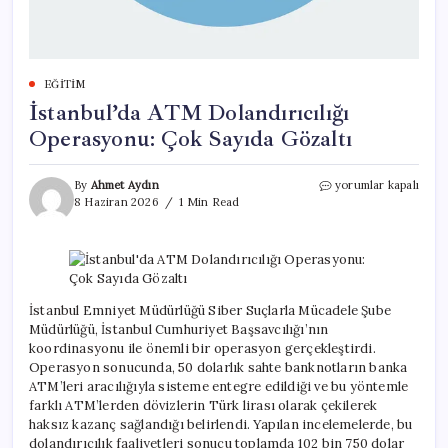
EĞITIM
İstanbul’da ATM Dolandırıcılığı
Operasyonu: Çok Sayıda Gözaltı
İstanbul’da
By
Ahmet Aydın
yorumlar kapalı
ATM
8 Haziran 2026
1 Min Read
Dolandırıcılığı
Operasyonu:
Çok
Sayıda
Gözaltı
için
İstanbul Emniyet Müdürlüğü Siber Suçlarla Mücadele Şube
Müdürlüğü, İstanbul Cumhuriyet Başsavcılığı’nın
koordinasyonu ile önemli bir operasyon gerçekleştirdi.
Operasyon sonucunda, 50 dolarlık sahte banknotların banka
ATM’leri aracılığıyla sisteme entegre edildiği ve bu yöntemle
farklı ATM’lerden dövizlerin Türk lirası olarak çekilerek
haksız kazanç sağlandığı belirlendi. Yapılan incelemelerde, bu
dolandırıcılık faaliyetleri sonucu toplamda 102 bin 750 dolar