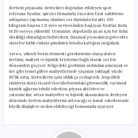
Serbest piyasada, üreticileri doğrudan etkileyen spot
referans fiyatlar, işleyici firmalarla önceden fiyat sabitleme
anlaşması yapmamış olanları zor durumda bıraktı. 100
kilogram başına 2.11 euro seviyesinden başlayan fiyatlar, hızla
18.50 euroya yükseldi. Uzmanlar, depolarda şu an için bir ürün
eksikliği olmadığını belirtirken, finansal piyasaların gelecekte
olası bir kıtlık riskini şimdiden hesaba kattığını vurguladı.
Ayrıca, yüksek besin elementi gereksinimi olan patates
üretimi, maliyet ve lojistik krizlerine bağlı olarak zor bir
dönemden geçiyor. Bölgedeki gerilimin ardından amonyak ve
üre gibi temel gübre maliyetlerinde yaşanan yaklaşık yüzde
80’lik artış, üreticilerin işini oldukça zorlaştırdı. Jeopolitik
risklerin deniz ticareti koridorlarındaki güvensizlik, tarımsal
lojistik ağlarını tehdit ederken, piyasa aktörleri ve
yatırımcılar, artan maliyetler ve lojistik aksamaların, ilerleyen
dönemde üretim maliyetlerini artıracağı ve hasat rekoltesinde
büyük düşüşlere neden olabileceği konusunda uyarıyor.