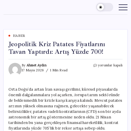
Skip
to
content
HABER
Jeopolitik Kriz Patates Fiyatlarını
Tavan Yaptırdı: Artış Yüzde 700!
Jeopolitik
By
Ahmet Aydın
yorumlar kapalı
Kriz
17 Mayıs 2026
1 Min Read
Patates
Fiyatlarını
Tavan
Orta Doğu’da artan İran savaşı gerilimi, küresel piyasalarda
Yaptırdı:
önemli dalgalanmalara yol açarken, Avrupa tarım sektöründe
Artış
Yüzde
de beklenmedik bir krizle karşı karşıya kalındı. Mevcut patates
700!
arzının yüksek olmasına rağmen, gelecekte yaşanabilecek
için
belirsizlikler, patates vadeli kontratlarının (CFD) son bir ayda
astronomik bir artış göstermesine neden oldu. 21 Nisan
tarihinden bu yana gerçekleşen finansal hareketlilik, kontrat
fiyatlarında yüzde 705’lik bir rekor artışa sebep oldu.