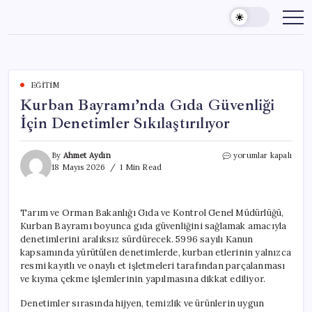
Skip
to
content
EĞITIM
Kurban Bayramı’nda Gıda Güvenliği
İçin Denetimler Sıkılaştırılıyor
Kurban
By
Ahmet Aydın
yorumlar kapalı
Bayramı’nda
18 Mayıs 2026
1 Min Read
Gıda
Güvenliği
İçin
Tarım ve Orman Bakanlığı Gıda ve Kontrol Genel Müdürlüğü,
Denetimler
Kurban Bayramı boyunca gıda güvenliğini sağlamak amacıyla
Sıkılaştırılıyor
için
denetimlerini aralıksız sürdürecek. 5996 sayılı Kanun
kapsamında yürütülen denetimlerde, kurban etlerinin yalnızca
resmi kayıtlı ve onaylı et işletmeleri tarafından parçalanması
ve kıyma çekme işlemlerinin yapılmasına dikkat ediliyor.
Denetimler sırasında hijyen, temizlik ve ürünlerin uygun