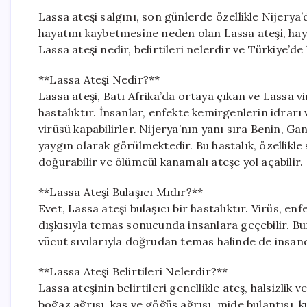
Lassa ateşi salgını, son günlerde özellikle Nijerya’d
hayatını kaybetmesine neden olan Lassa ateşi, hayv
Lassa ateşi nedir, belirtileri nelerdir ve Türkiye’d
**Lassa Ateşi Nedir?**
Lassa ateşi, Batı Afrika’da ortaya çıkan ve Lassa 
hastalıktır. İnsanlar, enfekte kemirgenlerin idrarı 
virüsü kapabilirler. Nijerya’nın yanı sıra Benin, Ga
yaygın olarak görülmektedir. Bu hastalık, özellikle
doğurabilir ve ölümcül kanamalı ateşe yol açabilir.
**Lassa Ateşi Bulaşıcı Mıdır?**
Evet, Lassa ateşi bulaşıcı bir hastalıktır. Virüs, en
dışkısıyla temas sonucunda insanlara geçebilir. Bun
vücut sıvılarıyla doğrudan temas halinde de insan
**Lassa Ateşi Belirtileri Nelerdir?**
Lassa ateşinin belirtileri genellikle ateş, halsizlik v
boğaz ağrısı, kas ve göğüs ağrısı, mide bulantısı, 