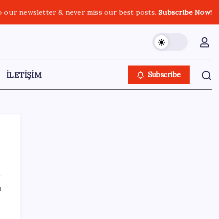
o our newsletter & never miss our best posts.
Subscribe Now!
İLETİŞİM
Subscribe
SON YAZILAR
ı
Ahmet Özer’den ‘çerçeve yasa’ yorumu: ‘Bu
düzenleme bir son değil, yeni bir