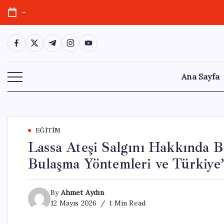
Skip
-
to
content
https://www.facebook.com/
https://twitter.com/
https://t.me/
https://www.instagram.com/
https://youtube.com/
Ana Sayfa
EĞITIM
Lassa Ateşi Salgını Hakkında Bi
Bulaşma Yöntemleri ve Türkiy
By
Ahmet Aydın
12 Mayıs 2026
1 Min Read