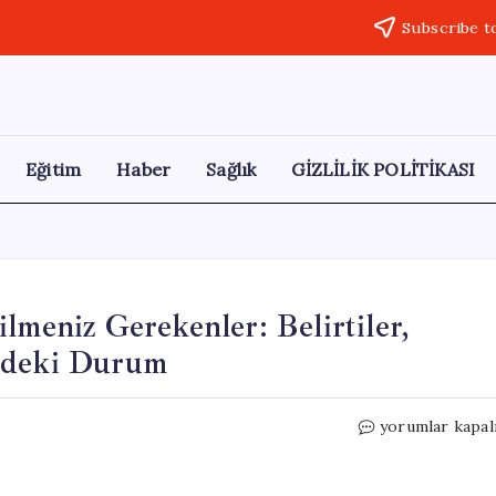
Subscribe t
Eğitim
Haber
Sağlık
GİZLİLİK POLİTİKASI
lmeniz Gerekenler: Belirtiler,
e’deki Durum
Lassa
yorumlar kapal
Ateşi
Salgını
Hakkında