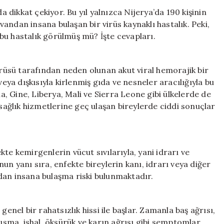
Bilmeniz
a dikkat çekiyor. Bu yıl yalnızca Nijerya’da 190 kişinin
Gerekenler:
andan insana bulaşan bir virüs kaynaklı hastalık. Peki,
Belirtiler,
e bu hastalık görülmüş mü? İşte cevapları.
Bulaşma
Yöntemleri
ve
virüsü tarafından neden olunan akut viral hemorajik bir
Türkiye’deki
veya dışkısıyla kirlenmiş gıda ve nesneler aracılığıyla bu
Durum
na, Gine, Liberya, Mali ve Sierra Leone gibi ülkelerde de
için
 sağlık hizmetlerine geç ulaşan bireylerde ciddi sonuçlar
fekte kemirgenlerin vücut sıvılarıyla, yani idrarı ve
un yanı sıra, enfekte bireylerin kanı, idrarı veya diğer
dan insana bulaşma riski bulunmaktadır.
e genel bir rahatsızlık hissi ile başlar. Zamanla baş ağrısı,
kusma, ishal, öksürük ve karın ağrısı gibi semptomlar