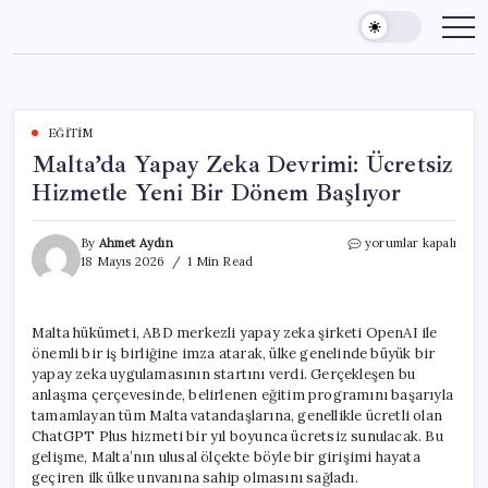
Skip
to
content
EĞITIM
Malta’da Yapay Zeka Devrimi: Ücretsiz
Hizmetle Yeni Bir Dönem Başlıyor
Malta’da
By
Ahmet Aydın
yorumlar kapalı
Yapay
18 Mayıs 2026
1 Min Read
Zeka
Devrimi:
Ücretsiz
Malta hükümeti, ABD merkezli yapay zeka şirketi OpenAI ile
Hizmetle
önemli bir iş birliğine imza atarak, ülke genelinde büyük bir
Yeni
Bir
yapay zeka uygulamasının startını verdi. Gerçekleşen bu
Dönem
anlaşma çerçevesinde, belirlenen eğitim programını başarıyla
Başlıyor
tamamlayan tüm Malta vatandaşlarına, genellikle ücretli olan
için
ChatGPT Plus hizmeti bir yıl boyunca ücretsiz sunulacak. Bu
gelişme, Malta’nın ulusal ölçekte böyle bir girişimi hayata
geçiren ilk ülke unvanına sahip olmasını sağladı.