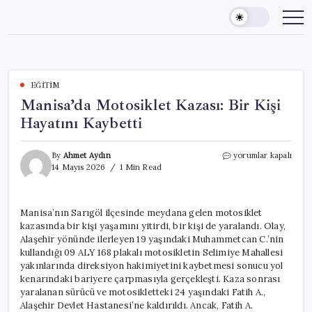
Skip
to
content
EĞITIM
Manisa’da Motosiklet Kazası: Bir Kişi
Hayatını Kaybetti
Manisa’da
By
Ahmet Aydın
yorumlar kapalı
Motosiklet
14 Mayıs 2026
1 Min Read
Kazası:
Bir
Kişi
Manisa’nın Sarıgöl ilçesinde meydana gelen motosiklet
Hayatını
kazasında bir kişi yaşamını yitirdi, bir kişi de yaralandı. Olay,
Kaybetti
için
Alaşehir yönünde ilerleyen 19 yaşındaki Muhammetcan C.’nin
kullandığı 09 ALY 168 plakalı motosikletin Selimiye Mahallesi
yakınlarında direksiyon hakimiyetini kaybetmesi sonucu yol
kenarındaki bariyere çarpmasıyla gerçekleşti. Kaza sonrası
yaralanan sürücü ve motosikletteki 24 yaşındaki Fatih A.,
Alaşehir Devlet Hastanesi’ne kaldırıldı. Ancak, Fatih A.