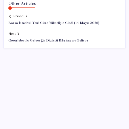
Other Articles
Previous
Borsa İstanbul Yeni Güne Yükselişle Girdi (14 Mayıs 2026)
Next
Googlebook: Geleceğin Dizüstü Bilgisayarı Geliyor
SON YAZILAR
Ahmet Özer’den ‘çerçeve yasa’ yorumu: ‘Bu
düzenleme bir son değil, yeni bir başlangıçtır’