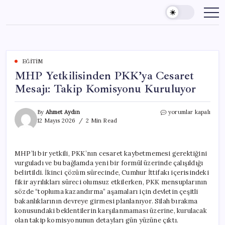
Skip
to
content
EĞITIM
MHP Yetkilisinden PKK’ya Cesaret
Mesajı: Takip Komisyonu Kuruluyor
MHP
By
Ahmet Aydın
yorumlar kapalı
Yetkilisinden
12 Mayıs 2026
2 Min Read
PKK’ya
Cesaret
Mesajı:
MHP’li bir yetkili, PKK’nın cesaret kaybetmemesi gerektiğini
Takip
vurguladı ve bu bağlamda yeni bir formül üzerinde çalışıldığı
Komisyonu
Kuruluyor
belirtildi. İkinci çözüm sürecinde, Cumhur İttifakı içerisindeki
için
fikir ayrılıkları süreci olumsuz etkilerken, PKK mensuplarının
sözde “topluma kazandırma” aşamaları için devletin çeşitli
bakanlıklarının devreye girmesi planlanıyor. Silah bırakma
konusundaki beklentilerin karşılanmaması üzerine, kurulacak
olan takip komisyonunun detayları gün yüzüne çıktı.