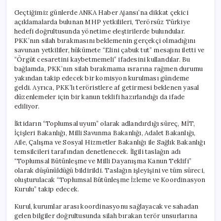
Geçtiğimiz günlerde ANKA Haber Ajansı’na dikkat çekici
açıklamalarda bulunan MHP yetkilileri, Terörsüz Türkiye
hedefi doğrultusunda yönetime eleştirilerde bulundular.
PKK’nın silah bırakmasını beklemenin gerçekçi olmadığını
savunan yetkililer, hükümete “Elini çabuk tut” mesajını iletti ve
“Örgüt cesaretini kaybetmemeli” ifadesini kullandılar. Bu
bağlamda, PKK’nın silah bırakmama ısrarına rağmen durumu
yakından takip edecek bir komisyon kurulması gündeme
geldi. Ayrıca, PKK’lı teröristlere af getirmesi beklenen yasal
düzenlemeler için bir kanun teklifi hazırlandığı da ifade
ediliyor.
İktidarın “Toplumsal uyum” olarak adlandırdığı süreç, MİT,
İçişleri Bakanlığı, Milli Savunma Bakanlığı, Adalet Bakanlığı,
Aile, Çalışma ve Sosyal Hizmetler Bakanlığı ile Sağlık Bakanlığı
temsilcileri tarafından denetlenecek. İlgili taslağın adı
“Toplumsal Bütünleşme ve Milli Dayanışma Kanun Teklifi”
olarak düşünüldüğü bildirildi. Taslağın işleyişini ve tüm süreci,
oluşturulacak “Toplumsal Bütünleşme İzleme ve Koordinasyon
Kurulu” takip edecek.
Kurul, kurumlar arası koordinasyonu sağlayacak ve sahadan
gelen bilgiler doğrultusunda silah bırakan terör unsurlarına