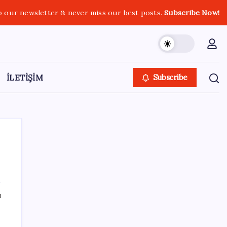
o our newsletter & never miss our best posts.
Subscribe Now!
İLETİŞİM
Subscribe
SON YAZILAR
ı
İklim zirvesi de milyarlar yutacak