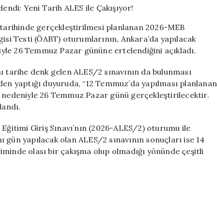
Sınavları
Ertelendi:
arihinde gerçekleştirilmesi planlanan 2026-MEB
Yeni
gisi Testi (ÖABT) oturumlarının, Ankara’da yapılacak
Tarih
yle 26 Temmuz Pazar gününe ertelendiğini açıkladı.
ALES
ile
Çakışıyor!
nı tarihe denk gelen ALES/2 sınavının da bulunması
için
inden yaptığı duyuruda, “12 Temmuz’da yapılması planlana
edeniyle 26 Temmuz Pazar günü gerçekleştirilecektir.
landı.
 Eğitimi Giriş Sınavı’nın (2026-ALES/2) oturumu ile
ı gün yapılacak olan ALES/2 sınavının sonuçları ise 14
iminde olası bir çakışma olup olmadığı yönünde çeşitli