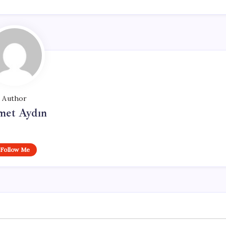
Author
et Aydın
Follow Me