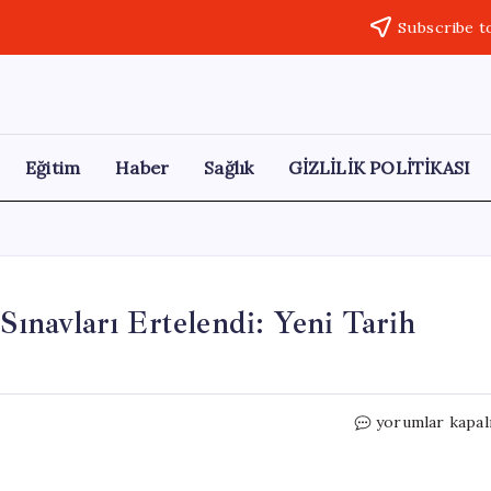
Subscribe t
Eğitim
Haber
Sağlık
GİZLİLİK POLİTİKASI
navları Ertelendi: Yeni Tarih
NATO
yorumlar kapal
Zirvesi
Nedeniyle
MEB