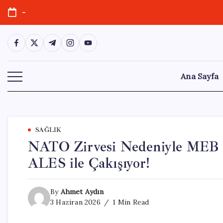
Skip
-
to
content
https://www.facebook.com/
https://twitter.com/
https://t.me/
https://www.instagram.com/
https://youtube.com/
Ana Sayfa
SAĞLIK
NATO Zirvesi Nedeniyle MEB Sı
ALES ile Çakışıyor!
By
Ahmet Aydın
3 Haziran 2026
1 Min Read