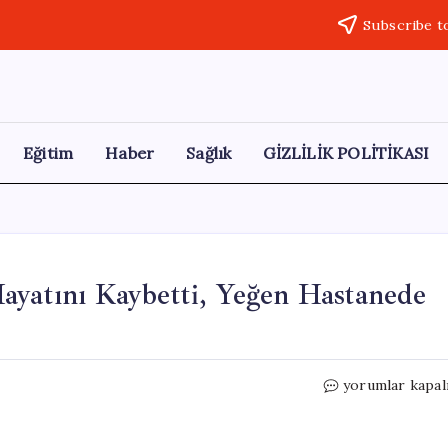
Subscribe t
Eğitim
Haber
Sağlık
GİZLİLİK POLİTİKASI
ayatını Kaybetti, Yeğen Hastanede
Niğde’de
yorumlar kapal
Silahlı
Kavga:
Amca