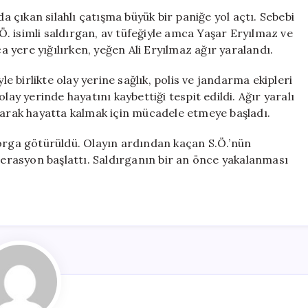
Hayatını
da çıkan silahlı çatışma büyük bir paniğe yol açtı. Sebebi
Kaybetti,
. isimli saldırgan, av tüfeğiyle amca Yaşar Eryılmaz ve
Yeğen
ca yere yığılırken, yeğen Ali Eryılmaz ağır yaralandı.
Hastanede
Mücadele
 birlikte olay yerine sağlık, polis ve jandarma ekipleri
Ediyor
lay yerinde hayatını kaybettiği tespit edildi. Ağır yaralı
için
ılarak hayatta kalmak için mücadele etmeye başladı.
morga götürüldü. Olayın ardından kaçan S.Ö.’nün
operasyon başlattı. Saldırganın bir an önce yakalanması