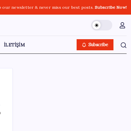
o our newsletter & never miss our best posts.
Subscribe Now!
İLETİŞİM
Subscribe
SON YAZILAR
ı
2026 AGS sonuçları açıklandı mı? AGS
sonuçları nasıl ve nereden öğrenilir?