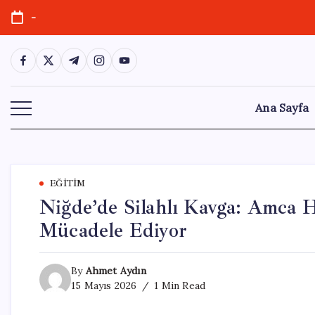
Skip
-
to
content
https://www.facebook.com/
https://twitter.com/
https://t.me/
https://www.instagram.com/
https://youtube.com/
Ana Sayfa
EĞITIM
Niğde’de Silahlı Kavga: Amca H
Mücadele Ediyor
By
Ahmet Aydın
15 Mayıs 2026
1 Min Read