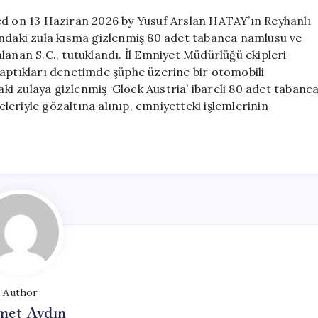
Geçirildi
ed on 13 Haziran 2026 by Yusuf Arslan HATAY’ın Reyhanlı
için
ındaki zula kısma gizlenmiş 80 adet tabanca namlusu ve
lanan S.C., tutuklandı. İl Emniyet Müdürlüğü ekipleri
yaptıkları denetimde şüphe üzerine bir otomobili
i zulaya gizlenmiş ‘Glock Austria’ ibareli 80 adet tabanc
eriyle gözaltına alınıp, emniyetteki işlemlerinin
Author
et Aydın