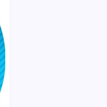
ASELSAN, Avrupa’nın En Büyük Hava
Savunma Tesisi Oğulbey’i Geliştiriyor
2026 AÖL 3. Dönem sınav sonuçları ne
zaman açıklanacak? Açık Öğretim Lisesi
sınav sonuçları nasıl ve nereden öğrenilir?
ChatGPT Artık Adobe Araçlarıyla İçerik
Üretebiliyor: 70 Farklı Araç
Almanya’da sanayi üretimine otomotiv
desteği
Ahmet Özer’den ‘çerçeve yasa’ yorumu: ‘Bu
düzenleme bir son değil, yeni bir
başlangıçtır’
Android için iMessage Sunan Sunbird
Yeniden Yayında
2026 AGS sonuçları açıklandı mı? AGS
sonuçları nasıl ve nereden öğrenilir?
Ocak-temmuzda 638 bin oto satıldı