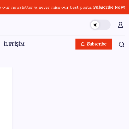
o our newsletter & never miss our best posts.
Subscribe Now!
İLETİŞİM
Subscribe
SON YAZILAR
Eskişehir’de 2 belediye başkanı YENİ
Parti’ye geçti