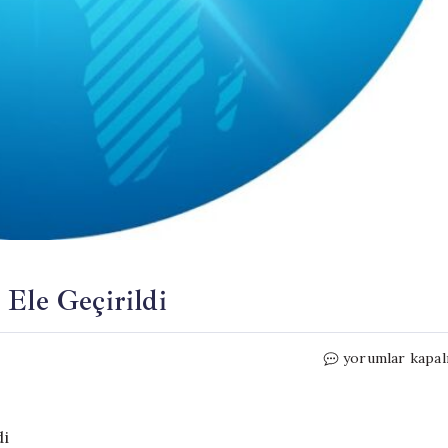
 Ele Geçirildi
Reyhanlı’da
yorumlar kapal
80
Tabanca
Parçası
Ele