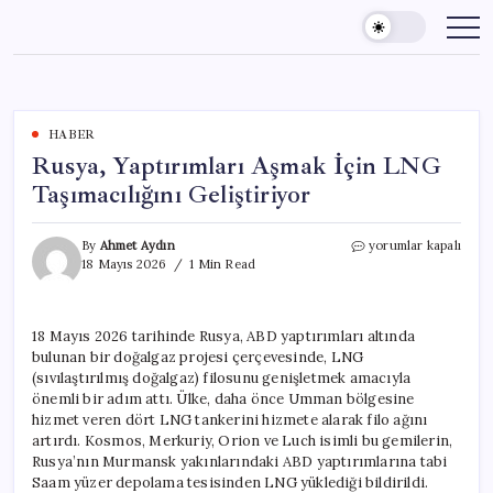
Skip
to
content
HABER
Rusya, Yaptırımları Aşmak İçin LNG
Taşımacılığını Geliştiriyor
Rusya,
By
Ahmet Aydın
yorumlar kapalı
Yaptırımları
18 Mayıs 2026
1 Min Read
Aşmak
İçin
LNG
18 Mayıs 2026 tarihinde Rusya, ABD yaptırımları altında
Taşımacılığını
bulunan bir doğalgaz projesi çerçevesinde, LNG
Geliştiriyor
için
(sıvılaştırılmış doğalgaz) filosunu genişletmek amacıyla
önemli bir adım attı. Ülke, daha önce Umman bölgesine
hizmet veren dört LNG tankerini hizmete alarak filo ağını
artırdı. Kosmos, Merkuriy, Orion ve Luch isimli bu gemilerin,
Rusya’nın Murmansk yakınlarındaki ABD yaptırımlarına tabi
Saam yüzer depolama tesisinden LNG yüklediği bildirildi.