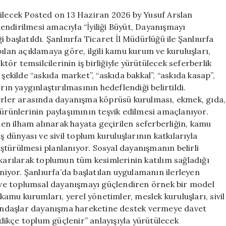
için
tilecek Posted on 13 Haziran 2026 by Yusuf Arslan
ndirilmesi amacıyla “İyiliği Büyüt, Dayanışmayı
 başlatıldı. Şanlıurfa Ticaret İl Müdürlüğü ile Şanlıurfa
ılan açıklamaya göre, ilgili kamu kurum ve kuruluşları,
ktör temsilcilerinin iş birliğiyle yürütülecek seferberlik
kilde “askıda market”, “askıda bakkal”, “askıda kasap”,
rın yaygınlaştırılmasının hedeflendiği belirtildi.
verler arasında dayanışma köprüsü kurulması, ekmek, gıda,
 ürünlerinin paylaşımının teşvik edilmesi amaçlanıyor.
n ilham alınarak hayata geçirilen seferberliğin, kamu
ş dünyası ve sivil toplum kuruluşlarının katkılarıyla
ştürülmesi planlanıyor. Sosyal dayanışmanın belirli
ıkarılarak toplumun tüm kesimlerinin katılım sağladığı
eniyor. Şanlıurfa’da başlatılan uygulamanın ilerleyen
sı ve toplumsal dayanışmayı güçlendiren örnek bir model
mu kurumları, yerel yönetimler, meslek kuruluşları, sivil
atandaşlar dayanışma hareketine destek vermeye davet
ndikçe toplum güçlenir” anlayışıyla yürütülecek