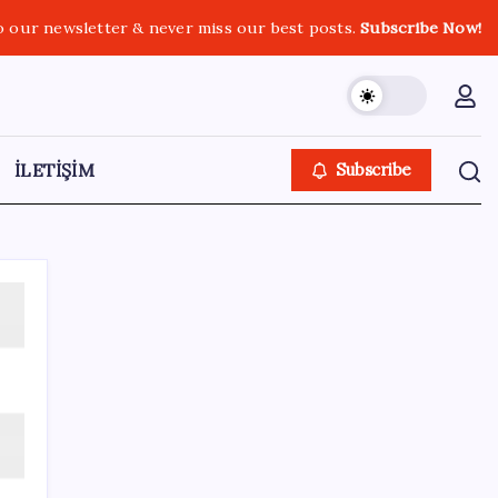
o our newsletter & never miss our best posts.
Subscribe Now!
İLETİŞİM
Subscribe
SON YAZILAR
Ahmet Özer’den ‘çerçeve yasa’ yorumu: ‘Bu
düzenleme bir son değil, yeni bir