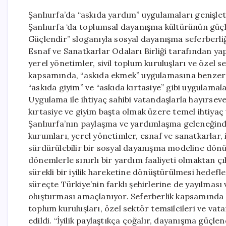
Şanlıurfa’da “askıda yardım” uygulamaları genişle
Şanlıurfa ‘da toplumsal dayanışma kültürünün güçle
Güçlendir” sloganıyla sosyal dayanışma seferberliği
Esnaf ve Sanatkarlar Odaları Birliği tarafından yap
yerel yönetimler, sivil toplum kuruluşları ve özel se
kapsamında, “askıda ekmek” uygulamasına benzer şe
“askıda giyim” ve “askıda kırtasiye” gibi uygulamala
Uygulama ile ihtiyaç sahibi vatandaşlarla hayırse
kırtasiye ve giyim başta olmak üzere temel ihtiyaç
Şanlıurfa’nın paylaşma ve yardımlaşma geleneğinde
kurumları, yerel yönetimler, esnaf ve sanatkarlar, i
sürdürülebilir bir sosyal dayanışma modeline dönü
dönemlerle sınırlı bir yardım faaliyeti olmaktan ç
sürekli bir iyilik hareketine dönüştürülmesi hedefl
süreçte Türkiye’nin farklı şehirlerine de yayılma
oluşturması amaçlanıyor. Seferberlik kapsamında ka
toplum kuruluşları, özel sektör temsilcileri ve v
edildi. “İyilik paylaştıkça çoğalır, dayanışma güçle