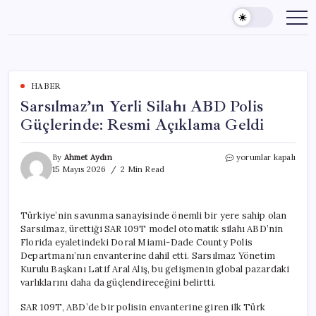
Skip
to
content
HABER
Sarsılmaz’ın Yerli Silahı ABD Polis
Güçlerinde: Resmi Açıklama Geldi
Sarsılmaz’ın
By
Ahmet Aydın
yorumlar kapalı
Yerli
15 Mayıs 2026
2 Min Read
Silahı
ABD
Polis
Türkiye’nin savunma sanayisinde önemli bir yere sahip olan
Güçlerinde:
Sarsılmaz, ürettiği SAR 109T model otomatik silahı ABD’nin
Resmi
Açıklama
Florida eyaletindeki Doral Miami-Dade County Polis
Geldi
Departmanı’nın envanterine dahil etti. Sarsılmaz Yönetim
için
Kurulu Başkanı Latif Aral Aliş, bu gelişmenin global pazardaki
varlıklarını daha da güçlendireceğini belirtti.
SAR 109T, ABD’de bir polisin envanterine giren ilk Türk