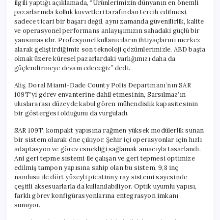
ilgili yaptığı açıklamada, “Ürünlerimizin dünyanın en önemli
pazarlarında kolluk kuvvetleri tarafından tercih edilmesi,
sadece ticari bir başarı değil, aynı zamanda güvenilirlik, kalite
ve operasyonel performans anlayışımızın sahadaki güçlü bir
yansımasıdır. Profesyonel kullanıcıların ihtiyaçlarını merkez
alarak geliştirdiğimiz son teknoloji çözümlerimizle, ABD başta
olmak üzere küresel pazarlardaki varlığımızı daha da
güçlendirmeye devam edeceğiz” dedi.
Aliş, Doral Miami-Dade County Polis Departmanı’nın SAR
109T’yi görev envanterine dahil etmesinin, Sarsılmaz’ın
uluslararası düzeyde kabul gören mühendislik kapasitesinin
bir göstergesi olduğunu da vurguladı.
SAR 109T, kompakt yapısına rağmen yüksek modülerlik sunan
bir sistem olarak öne çıkıyor. Şehir içi operasyonlar için hızlı
adaptasyon ve görev esnekliği sağlamak amacıyla tasarlandı.
Ani geri tepme sistemi ile çalışan ve geri tepmesi optimize
edilmiş tampon yapısına sahip olan bu sistem, 9,8 inç
namlusu ile dört yüzeyli picatinny ray sistemi sayesinde
çeşitli aksesuarlarla da kullanılabiliyor. Optik uyumlu yapısı,
farklı görev konfigürasyonlarına entegrasyon imkanı
sunuyor.