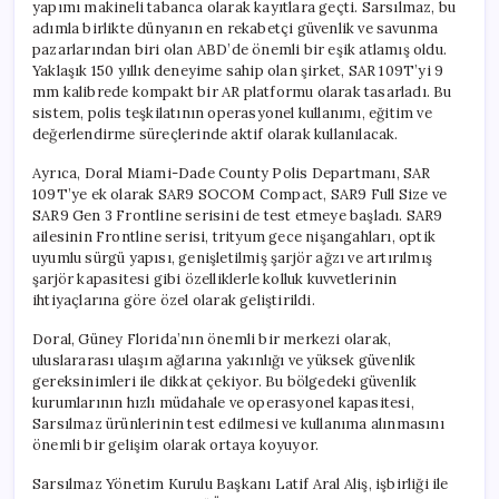
yapımı makineli tabanca olarak kayıtlara geçti. Sarsılmaz, bu
adımla birlikte dünyanın en rekabetçi güvenlik ve savunma
pazarlarından biri olan ABD’de önemli bir eşik atlamış oldu.
Yaklaşık 150 yıllık deneyime sahip olan şirket, SAR 109T’yi 9
mm kalibrede kompakt bir AR platformu olarak tasarladı. Bu
sistem, polis teşkilatının operasyonel kullanımı, eğitim ve
değerlendirme süreçlerinde aktif olarak kullanılacak.
Ayrıca, Doral Miami-Dade County Polis Departmanı, SAR
109T’ye ek olarak SAR9 SOCOM Compact, SAR9 Full Size ve
SAR9 Gen 3 Frontline serisini de test etmeye başladı. SAR9
ailesinin Frontline serisi, trityum gece nişangahları, optik
uyumlu sürgü yapısı, genişletilmiş şarjör ağzı ve artırılmış
şarjör kapasitesi gibi özelliklerle kolluk kuvvetlerinin
ihtiyaçlarına göre özel olarak geliştirildi.
Doral, Güney Florida’nın önemli bir merkezi olarak,
uluslararası ulaşım ağlarına yakınlığı ve yüksek güvenlik
gereksinimleri ile dikkat çekiyor. Bu bölgedeki güvenlik
kurumlarının hızlı müdahale ve operasyonel kapasitesi,
Sarsılmaz ürünlerinin test edilmesi ve kullanıma alınmasını
önemli bir gelişim olarak ortaya koyuyor.
Sarsılmaz Yönetim Kurulu Başkanı Latif Aral Aliş, işbirliği ile