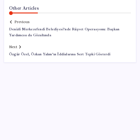
Other Articles
Previous
Denizli Merkezefendi Belediyesi’nde Rüşvet Operasyonu: Başkan
Yardımcısı da Gözaltında
Next
Özgür Özel, Özkan Yalım’ın İddialarına Sert Tepki Gösterdi
SON YAZILAR
Ahmet Özer’den ‘çerçeve yasa’ yorumu: ‘Bu