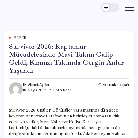
Skip
to
content
HABER
Survivor 2026: Kaptanlar
Mücadelesinde Mavi Takım Galip
Geldi, Kırmızı Takımda Gergin Anlar
Yaşandı
Survivor
By
Ahmet Aydın
yorumlar kapalı
2026:
18 Mayıs 2026
1 Min Read
Kaptanlar
Mücadelesinde
Mavi
Survivor 2026 Ünlüler-Gönüllüler yarışmasında dün gece
Takım
heyecan doruktaydı. Haftanın en belirleyici anına tanıklık
Galip
Geldi,
eden izleyiciler, Mert Nobre ve Nefise Karatay’ın
Kırmızı
kaptanlığındaki dokunulmazlık oyununda hem güç hem de
Takımda
denge sınırlarının zorlandığını gördü. Ada konseyinde alınan
Gergin