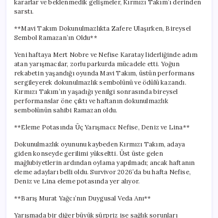
kararlar ve beklenmedik gelişmeler, Kırmızı Takım’ı derinden
Anlar
sarstı.
Yaşandı
için
**Mavi Takım Dokunulmazlıkta Zafere Ulaşırken, Bireysel
Sembol Ramazan’ın Oldu**
Yeni haftaya Mert Nobre ve Nefise Karatay liderliğinde adım
atan yarışmacılar, zorlu parkurda mücadele etti. Yoğun
rekabetin yaşandığı oyunda Mavi Takım, üstün performans
sergileyerek dokunulmazlık sembolünü ve ödülü kazandı.
Kırmızı Takım’ın yaşadığı yenilgi sonrasında bireysel
performanslar öne çıktı ve haftanın dokunulmazlık
sembolünün sahibi Ramazan oldu.
**Eleme Potasında Üç Yarışmacı: Nefise, Deniz ve Lina**
Dokunulmazlık oyununu kaybeden Kırmızı Takım, adaya
giden konseyde gerilimi yükseltti. Üst üste gelen
mağlubiyetlerin ardından oylama yapılmadı; ancak haftanın
eleme adayları belli oldu. Survivor 2026’da bu hafta Nefise,
Deniz ve Lina eleme potasında yer alıyor.
**Barış Murat Yağcı’nın Duygusal Veda Anı**
Yarışmada bir diğer büyük sürpriz ise sağlık sorunları