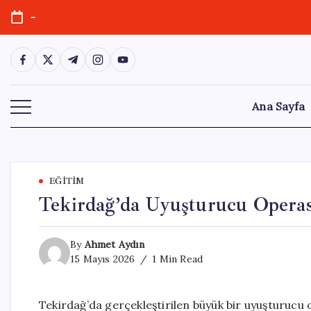
Skip
-
to
content
https://www.facebook.com/
https://twitter.com/
https://t.me/
https://www.instagram.com/
https://youtube.com/
Ana Sayfa
EĞITIM
Tekirdağ’da Uyuşturucu Operas
By
Ahmet Aydın
15 Mayıs 2026
1 Min Read
Tekirdağ’da gerçekleştirilen büyük bir uyuşturucu 