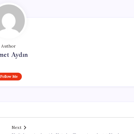
Author
et Aydın
Follow Me
Next