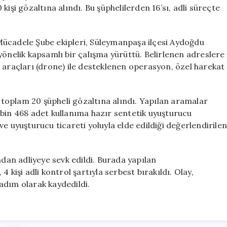
Tutuklandı
işi gözaltına alındı. Bu şüphelilerden 16’sı, adli süreçte
için
Mücadele Şube ekipleri, Süleymanpaşa ilçesi Aydoğdu
yönelik kapsamlı bir çalışma yürüttü. Belirlenen adreslere
 araçları (drone) ile desteklenen operasyon, özel harekat
toplam 20 şüpheli gözaltına alındı. Yapılan aramalar
 bin 468 adet kullanıma hazır sentetik uyuşturucu
e uyuşturucu ticareti yoluyla elde edildiği değerlendirilen
ndan adliyeye sevk edildi. Burada yapılan
 kişi adli kontrol şartıyla serbest bırakıldı. Olay,
adım olarak kaydedildi.