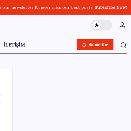
o our newsletter & never miss our best posts.
Subscribe Now!
İLETİŞİM
Subscribe
ı
SON YAZILAR
Bellek Pazarında Yeni Dönem: HP ve Asus
Çinli Tedarikçilere Geçiyor