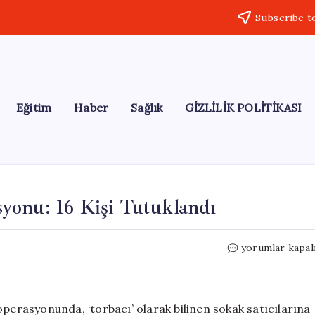
Subscribe t
Eğitim
Haber
Sağlık
GİZLİLİK POLİTİKASI
yonu: 16 Kişi Tutuklandı
Tekirdağ’da
yorumlar kapal
Uyuşturucu
Operasyonu:
16
Kişi
operasyonunda, ‘torbacı’ olarak bilinen sokak satıcılarına