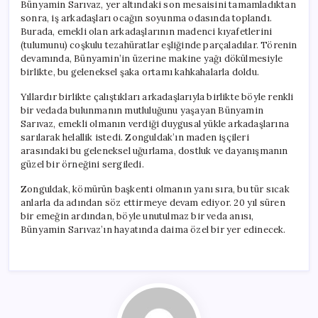
Bünyamin Sarıvaz, yer altındaki son mesaisini tamamladıktan
sonra, iş arkadaşları ocağın soyunma odasında toplandı.
Burada, emekli olan arkadaşlarının madenci kıyafetlerini
(tulumunu) coşkulu tezahüratlar eşliğinde parçaladılar. Törenin
devamında, Bünyamin’in üzerine makine yağı dökülmesiyle
birlikte, bu geleneksel şaka ortamı kahkahalarla doldu.
Yıllardır birlikte çalıştıkları arkadaşlarıyla birlikte böyle renkli
bir vedada bulunmanın mutluluğunu yaşayan Bünyamin
Sarıvaz, emekli olmanın verdiği duygusal yükle arkadaşlarına
sarılarak helallik istedi. Zonguldak’ın maden işçileri
arasındaki bu geleneksel uğurlama, dostluk ve dayanışmanın
güzel bir örneğini sergiledi.
Zonguldak, kömürün başkenti olmanın yanı sıra, bu tür sıcak
anlarla da adından söz ettirmeye devam ediyor. 20 yıl süren
bir emeğin ardından, böyle unutulmaz bir veda anısı,
Bünyamin Sarıvaz’ın hayatında daima özel bir yer edinecek.