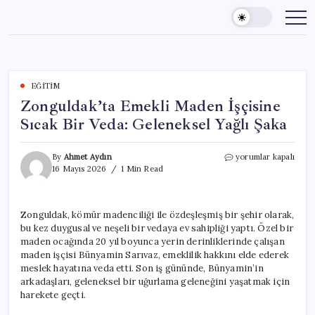
Skip
to
content
EĞITIM
Zonguldak’ta Emekli Maden İşçisine
Sıcak Bir Veda: Geleneksel Yağlı Şaka
Zonguldak’ta
By
Ahmet Aydın
yorumlar kapalı
Emekli
16 Mayıs 2026
1 Min Read
Maden
İşçisine
Sıcak
Zonguldak, kömür madenciliği ile özdeşleşmiş bir şehir olarak,
Bir
bu kez duygusal ve neşeli bir vedaya ev sahipliği yaptı. Özel bir
Veda:
Geleneksel
maden ocağında 20 yıl boyunca yerin derinliklerinde çalışan
Yağlı
maden işçisi Bünyamin Sarıvaz, emeklilik hakkını elde ederek
Şaka
meslek hayatına veda etti. Son iş gününde, Bünyamin’in
için
arkadaşları, geleneksel bir uğurlama geleneğini yaşatmak için
harekete geçti.