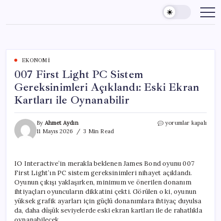
Skip
to
content
EKONOMI
007 First Light PC Sistem
Gereksinimleri Açıklandı: Eski Ekran
Kartları ile Oynanabilir
007
By
Ahmet Aydın
yorumlar kapalı
First
11 Mayıs 2026
3 Min Read
Light
PC
Sistem
IO Interactive’in merakla beklenen James Bond oyunu 007
Gereksinimleri
First Light’ın PC sistem gereksinimleri nihayet açıklandı.
Açıklandı:
Eski
Oyunun çıkışı yaklaşırken, minimum ve önerilen donanım
Ekran
ihtiyaçları oyuncuların dikkatini çekti. Görülen o ki, oyunun
Kartları
yüksek grafik ayarları için güçlü donanımlara ihtiyaç duyulsa
ile
da, daha düşük seviyelerde eski ekran kartları ile de rahatlıkla
Oynanabilir
oynanabilecek.