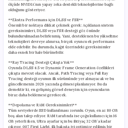
ölçüde NVIDIA’nın yapay zeka destekli teknolojilerine bağlı
olduğunu gösteriyor.
**Ekstra Performans için DLSS ve FSR**
Önemli bir noktaya dikkat çekmek gerek: Açıklanan sistem
gereksinimleri, DLSS veya FSR desteği göz önünde
bulundurulmadan belirlenmiş. Yani, desteklenen bu yükseltme
teknolojileri devreye alınırsa, birçok oyuncu ek performans
elde edebilir. Bu durumda, kağıt üzerindeki gereksinimler
daha esnek bir hale bürünebilir.
**Ray Tracing Desteği Çıkışta Yok**
Oyunda DLSS 4.5 ve Dynamic Frame Generation özellikleri
çıkışta mevcut olacak. Ancak, Path Tracing veya Full Ray
Tracing desteği oyunun ilk sürümünde yer almayacak ve bu
güncellemenin 2026 yazında gelmesi planlanıyor. Bu da
demektir ki, en gelişmiş görsel deneyim için oyuncuların
biraz daha beklemesi gerekecek.
**Depolama ve RAM Gereksinimleri**
Tüm seviyelerde SSD kullanılması zorunlu. Oyun, en az 80 GB
boş alan talep ediyor. RAM tarafında ise çoğu kullanıcı için 16
GB yeterli iken, Ultra ayarlar için bu ihtiyaç 32 GB’a kadar
çıkıyor. 007 First Light, ilk bakışta iyi optimize edilmiş bir