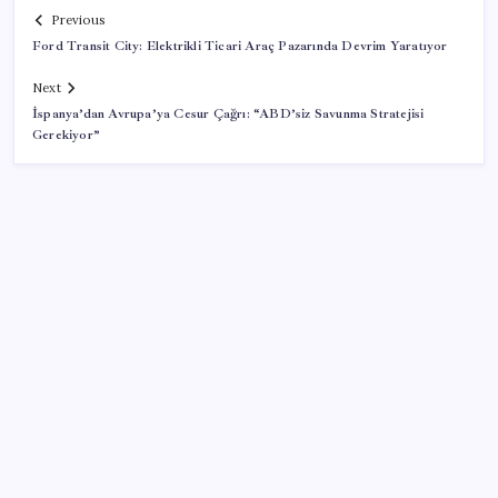
Previous
Ford Transit City: Elektrikli Ticari Araç Pazarında Devrim Yaratıyor
Next
İspanya’dan Avrupa’ya Cesur Çağrı: “ABD’siz Savunma Stratejisi
Gerekiyor”
SON YAZILAR
2026 AGS sonuçları açıklandı mı? AGS sonuçları
nasıl ve nereden öğrenilir?
Ocak-temmuzda 638 bin oto satıldı