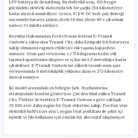
LFP batarya ile donatılmış. Bu elektrikli araç, 150 beygir
gücündeki elektrik motoruyla tek bir şarjla 254 kilometreye
kadar menzil sunabiliyor. Ayrıca, 87 kW DC hızlı şarj desteği
sayesinde batarya şarjını yüzde 10’dan yüzde 80’e çıkarmak
sadece 33 dakika sürüyor.
Boyutları bakımından Ford Otosan üretimi E-Transit
Custom’a yakın olan Transit City, daha kompakt bir bataryaya
sahip olmasına rağmen etkileyici yük taşıma kapasitesi
sunuyor. Uzun şasi versiyonu, 1.275 kilograma kadar yük
taşıma kapasitesine ulaşıyor ve iç hacmi 8,5 metreküpe kadar
çıkabiliyor. E-Transit Custom ise yüksek tavanlı uzun şasi
versiyonunda 9 metreküplük yükleme alanı ve 373 kilometre
menzil sunuyor.
İki model arasındaki en belirgin fark, fiyatlandırma
stratejisinde kendini gösteriyor. Çin’den ithal edilen Transit
City, Türkiye’de üretilen E-Transit Custom’a göre yaklaşık
20.000 avro daha uygun bir fiyat etiketine sahip. Ford’un yeni
elektrikli hafif ticari aracı, uygun fiyat politikası ile şehir içi
lojistik ve filo kullanımı için önemli bir alternatif oluşturuyor.