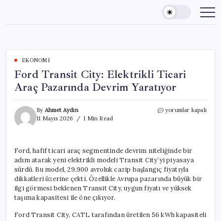
Skip
to
content
EKONOMI
Ford Transit City: Elektrikli Ticari
Araç Pazarında Devrim Yaratıyor
Ford
By
Ahmet Aydın
yorumlar kapalı
Transit
11 Mayıs 2026
1 Min Read
City:
Elektrikli
Ticari
Ford, hafif ticari araç segmentinde devrim niteliğinde bir
Araç
adım atarak yeni elektrikli modeli Transit City’yi piyasaya
Pazarında
Devrim
sürdü. Bu model, 29.900 avroluk cazip başlangıç fiyatıyla
Yaratıyor
dikkatleri üzerine çekti. Özellikle Avrupa pazarında büyük bir
için
ilgi görmesi beklenen Transit City, uygun fiyatı ve yüksek
taşıma kapasitesi ile öne çıkıyor.
Ford Transit City, CATL tarafından üretilen 56 kWh kapasiteli