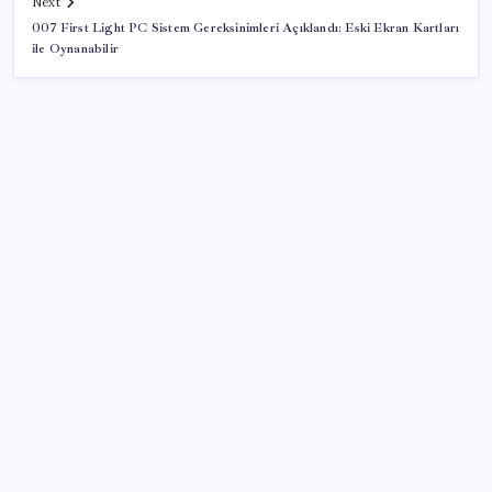
Next
007 First Light PC Sistem Gereksinimleri Açıklandı: Eski Ekran Kartları
ile Oynanabilir
SON YAZILAR
2026 AGS sonuçları açıklandı mı? AGS sonuçları
nasıl ve nereden öğrenilir?
Ocak-temmuzda 638 bin oto satıldı
AKP’den YENİ Parti’ye ‘çerçeve yasa’ ziyareti: ‘Somut
bir taslak görmedik, içeriğini ifade ettiler’
Bakan Uraloğlu İstanbul Havalimanı’nda Avrupa