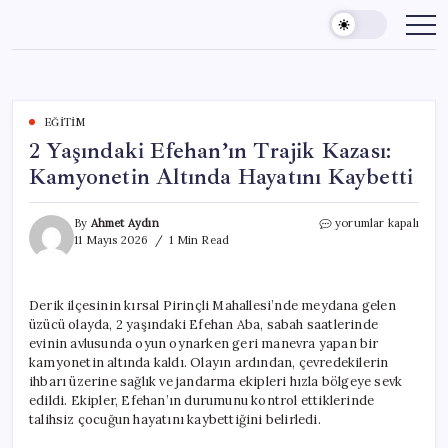
Skip
to
content
EĞITIM
2 Yaşındaki Efehan’ın Trajik Kazası:
Kamyonetin Altında Hayatını Kaybetti
2
By
Ahmet Aydın
yorumlar kapalı
Yaşındaki
11 Mayıs 2026
1 Min Read
Efehan’ın
Trajik
Kazası:
Derik ilçesinin kırsal Pirinçli Mahallesi’nde meydana gelen
Kamyonetin
üzücü olayda, 2 yaşındaki Efehan Aba, sabah saatlerinde
Altında
Hayatını
evinin avlusunda oyun oynarken geri manevra yapan bir
Kaybetti
kamyonetin altında kaldı. Olayın ardından, çevredekilerin
için
ihbarı üzerine sağlık ve jandarma ekipleri hızla bölgeye sevk
edildi. Ekipler, Efehan’ın durumunu kontrol ettiklerinde
talihsiz çocuğun hayatını kaybettiğini belirledi.