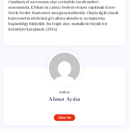
Cumhuriyet savcısının olay yerindeki incelemeleri
sonrasında, Efehan’ın cansız bedeni otopsi yapılmak üzere
Derik Devlet Hastanesi morguna kaldırıldı. Olayla ilgili olarak
kamyonetin sürücüsü gözaltına alınırken, soruşturma
başlatıldığı bildirildi. Bu trajik olay, mahallede büyük bir
üzüntüyle karşılandı. (DHA)
Author
Ahmet Aydın
Follow Me