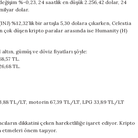
değişim %-0,23, 24 saatlik en düşük 2.256,42 dolar, 24
milyar dolar.
NJ) %12,32’lik bir artışla 5,30 dolara çıkarken, Celestia
 En çok düşen kripto paralar arasında ise Humanity (H)
 altın, gümüş ve döviz fiyatları şöyle:
68,57 TL.
26,68 TL.
) 63,88 TL/LT, motorin 67,39 TL/LT, LPG 33,89 TL/LT
ıların dikkatini çeken hareketliliğe işaret ediyor. Kripto
m etmeleri önem taşıyor.