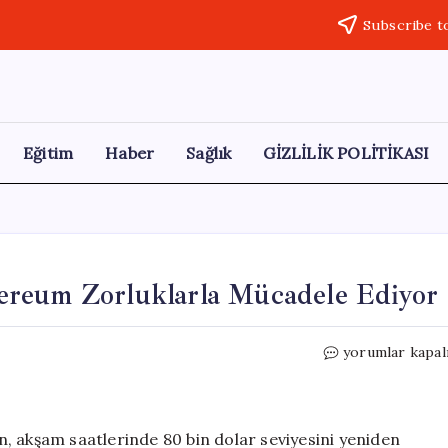
Subscribe t
Eğitim
Haber
Sağlık
GİZLİLİK POLİTİKASI
ereum Zorluklarla Mücadele Ediyor
Bitcoin
yorumlar kapal
Gücünü
Korurken,
Ethereum
Zorluklarla
, akşam saatlerinde 80 bin dolar seviyesini yeniden