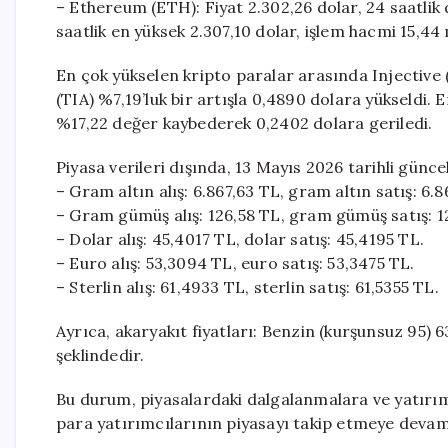
– Ethereum (ETH): Fiyat 2.302,26 dolar, 24 saatlik 
saatlik en yüksek 2.307,10 dolar, işlem hacmi 15,44 
En çok yükselen kripto paralar arasında Injective (I
(TIA) %7,19’luk bir artışla 0,4890 dolara yükseldi.
%17,22 değer kaybederek 0,2402 dolara geriledi.
Piyasa verileri dışında, 13 Mayıs 2026 tarihli güncel
– Gram altın alış: 6.867,63 TL, gram altın satış: 6.8
– Gram gümüş alış: 126,58 TL, gram gümüş satış: 1
– Dolar alış: 45,4017 TL, dolar satış: 45,4195 TL.
– Euro alış: 53,3094 TL, euro satış: 53,3475 TL.
– Sterlin alış: 61,4933 TL, sterlin satış: 61,5355 TL.
Ayrıca, akaryakıt fiyatları: Benzin (kurşunsuz 95
şeklindedir.
Bu durum, piyasalardaki dalgalanmalara ve yatırımc
para yatırımcılarının piyasayı takip etmeye deva