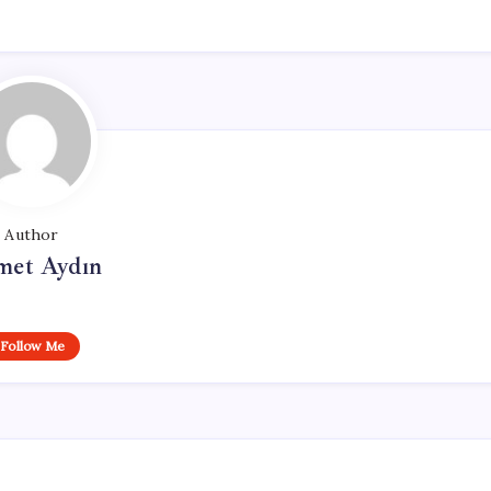
Author
et Aydın
Follow Me