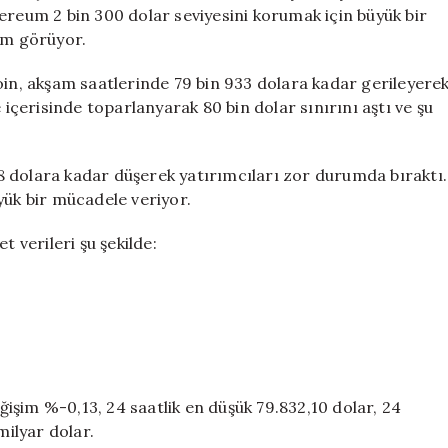
Mücadele
ereum 2 bin 300 dolar seviyesini korumak için büyük bir
Ediyor
em görüyor.
için
oin, akşam saatlerinde 79 bin 933 dolara kadar gerileyere
 içerisinde toparlanyarak 80 bin dolar sınırını aştı ve şu
 dolara kadar düşerek yatırımcıları zor durumda bıraktı.
yük bir mücadele veriyor.
t verileri şu şekilde:
eğişim %-0,13, 24 saatlik en düşük 79.832,10 dolar, 24
milyar dolar.