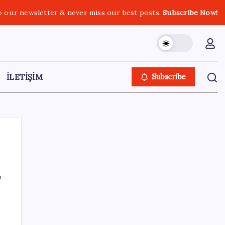
o our newsletter & never miss our best posts.
Subscribe Now!
İLETİŞİM
Subscribe
ı
SON YAZILAR
Ahmet Özer’den ‘çerçeve yasa’ yorumu: ‘Bu
düzenleme bir son değil, yeni bir