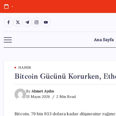
Skip
-
to
content
https://www.facebook.com/
https://twitter.com/
https://t.me/
https://www.instagram.com/
https://youtube.com/
Ana Sayfa
HABER
Bitcoin Gücünü Korurken, Eth
By
Ahmet Aydın
13 Mayıs 2026
2 Min Read
Bitcoin, 79 bin 933 dolara kadar düşmesine rağmen