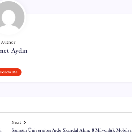
Author
et Aydın
Follow Me
Next
i
Samsun Üniversitesi’nde Skandal Alım: 8 Milyonluk Mobilya