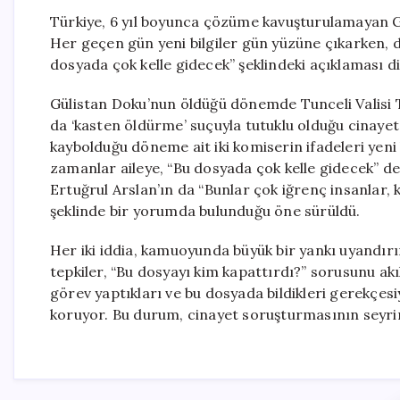
Türkiye, 6 yıl boyunca çözüme kavuşturulamayan 
Her geçen gün yeni bilgiler gün yüzüne çıkarken,
dosyada çok kelle gidecek” şeklindeki açıklaması d
Gülistan Doku’nun öldüğü dönemde Tunceli Valisi T
da ‘kasten öldürme’ suçuyla tutuklu olduğu cinayet
kaybolduğu döneme ait iki komiserin ifadeleri yen
zamanlar aileye, “Bu dosyada çok kelle gidecek” de
Ertuğrul Arslan’ın da “Bunlar çok iğrenç insanlar, k
şeklinde bir yorumda bulunduğu öne sürüldü.
Her iki iddia, kamuoyunda büyük bir yankı uyandırı
tepkiler, “Bu dosyayı kim kapattırdı?” sorusunu akı
görev yaptıkları ve bu dosyada bildikleri gerekçesiyl
koruyor. Bu durum, cinayet soruşturmasının seyrin