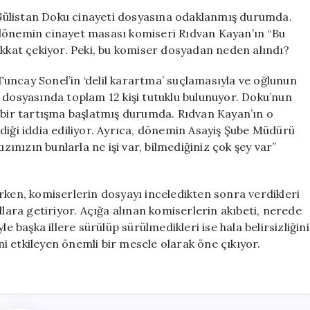
Kelle
Gülistan Doku cinayeti dosyasına odaklanmış durumda.
Gidecek’
 dönemin cinayet masası komiseri Rıdvan Kayan’ın “Bu
Dediği
ikkat çekiyor. Peki, bu komiser dosyadan neden alındı?
İddia
Edilen
uncay Sonel’in ‘delil karartma’ suçlamasıyla ve oğlunun
Komiserin
 dosyasında toplam 12 kişi tutuklu bulunuyor. Doku’nun
Başına
i bir tartışma başlatmış durumda. Rıdvan Kayan’ın o
Ne
diği iddia ediliyor. Ayrıca, dönemin Asayiş Şube Müdürü
Geldi?
için
ızınızın bunlarla ne işi var, bilmediğiniz çok şey var”
rken, komiserlerin dosyayı inceledikten sonra verdikleri
llara getiriyor. Açığa alınan komiserlerin akıbeti, nerede
e başka illere sürülüp sürülmedikleri ise hala belirsizliğini
i etkileyen önemli bir mesele olarak öne çıkıyor.