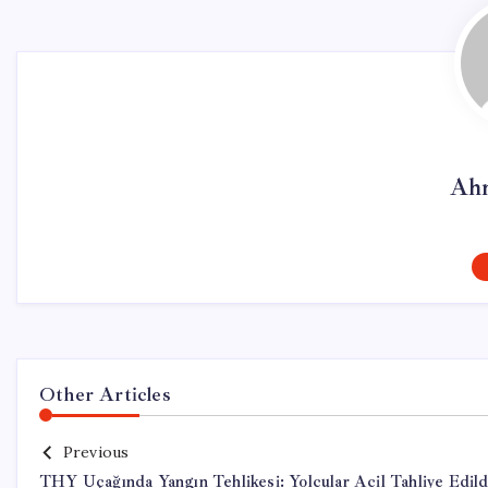
Ahm
Other Articles
Previous
THY Uçağında Yangın Tehlikesi: Yolcular Acil Tahliye Edild