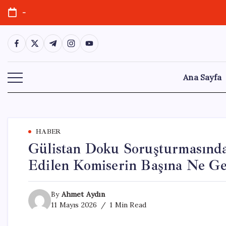
Skip
-
to
content
https://www.facebook.com/
https://twitter.com/
https://t.me/
https://www.instagram.com/
https://youtube.com/
Ana Sayfa
HABER
Gülistan Doku Soruşturmasında
Edilen Komiserin Başına Ne Ge
By
Ahmet Aydın
11 Mayıs 2026
1 Min Read