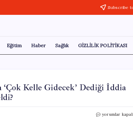
Subscribe t
Eğitim
Haber
Sağlık
GİZLİLİK POLİTİKASI
 ‘Çok Kelle Gidecek’ Dediği İddia
ldi?
Gülistan
yorumlar kapal
Doku
Soruşturmasın
‘Çok