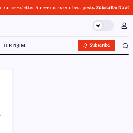
o our newsletter & never miss our best posts.
Subscribe Now!
İLETİŞİM
Subscribe
SON YAZILAR
ı
Eskişehir’de 2 belediye başkanı YENİ
da
Parti’ye geçti