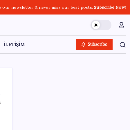
o our newsletter & never miss our best posts.
Subscribe Now!
İLETİŞİM
Subscribe
ı
SON YAZILAR
2026 AÖL 3. Dönem sınav sonuçları ne
zaman açıklanacak? Açık Öğretim Lisesi