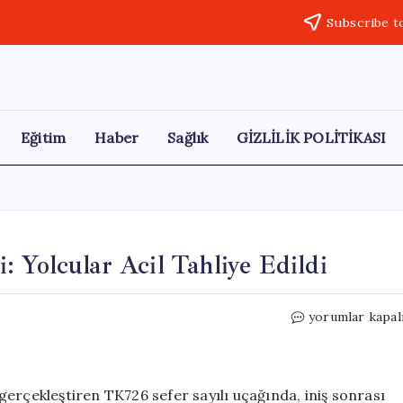
Subscribe t
Eğitim
Haber
Sağlık
GİZLİLİK POLİTİKASI
 Yolcular Acil Tahliye Edildi
THY
yorumlar kapal
Uçağında
Yangın
Tehlikesi:
Yolcular
erçekleştiren TK726 sefer sayılı uçağında, iniş sonrası