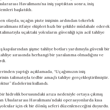
Acil
slararası Havalimanı’na iniş yaptıktan sonra, iniş
Tahliye
emleri başlatıldı.
Edildi
için
en olayda, uçağın piste inişinin ardından tekerlek
valimanı itfaiye ekipleri hızlı bir şekilde müdahale ederek
alimatıyla uçaktaki yolcuların güvenliği için acil tahliye
ış kapılarından şişme tahliye botları yardımıyla güvenli bir
i, tahliye sırasında herhangi bir yaralanma olmadığını ve
rdi.
rinden yaptığı açıklamada, “Uçağımızın iniş
in talimatıyla tedbir amaçlı tahliye gerçekleştirilmiştir.
tur” ifadelerini kullandı.
 bir hidrolik borusundaki arıza nedeniyle ortaya çıkmış
uvan Uluslararası Havalimanı’ndaki operasyonlarda kısa
yolcular için ek bir dönüş seferi düzenleneceğini duyurdu.