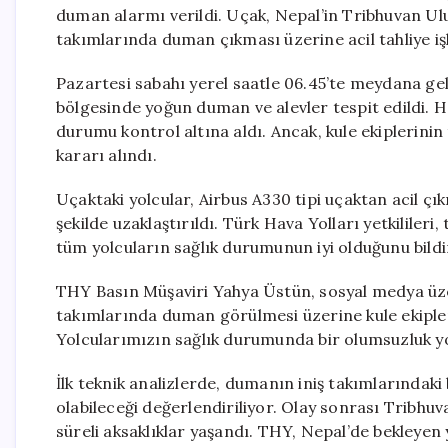
duman alarmı verildi. Uçak, Nepal’in Tribhuvan Ulu
takımlarında duman çıkması üzerine acil tahliye işl
Pazartesi sabahı yerel saatle 06.45’te meydana gel
bölgesinde yoğun duman ve alevler tespit edildi. Ha
durumu kontrol altına aldı. Ancak, kule ekiplerinin t
kararı alındı.
Uçaktaki yolcular, Airbus A330 tipi uçaktan acil çık
şekilde uzaklaştırıldı. Türk Hava Yolları yetkililer
tüm yolcuların sağlık durumunun iyi olduğunu bildi
THY Basın Müşaviri Yahya Üstün, sosyal medya üze
takımlarında duman görülmesi üzerine kule ekiplerin
Yolcularımızın sağlık durumunda bir olumsuzluk yok
İlk teknik analizlerde, dumanın iniş takımlarındaki
olabileceği değerlendiriliyor. Olay sonrası Tribh
süreli aksaklıklar yaşandı. THY, Nepal’de bekleyen 