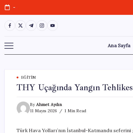
Skip
-
to
content
https://www.facebook.com/
https://twitter.com/
https://t.me/
https://www.instagram.com/
https://youtube.com/
Ana Sayfa
EĞITIM
THY Uçağında Yangın Tehlikesi:
By
Ahmet Aydın
11 Mayıs 2026
1 Min Read
Türk Hava Yolları’nın İstanbul-Katmandu seferini g